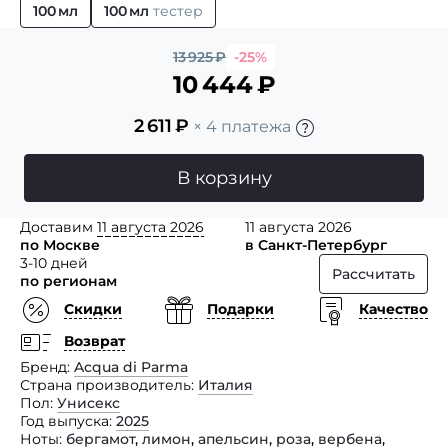
100 мл
100 мл
тестер
13 925
₽
-25%
10 444
₽
2 611
₽
× 4 платежа
В корзину
Доставим
11 августа 2026
11 августа 2026
по Москве
в Санкт-Петербург
3-10 дней
Рассчитать
по регионам
Скидки
Подарки
Качество
Возврат
Бренд
Acqua di Parma
Страна производитель
Италия
Пол
Унисекс
Год выпуска
2025
Ноты
бергамот
,
лимон
,
апельсин
,
роза
,
вербена
,