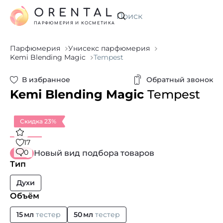
ORENTAL
Искать
ПАРФЮМЕРИЯ И КОСМЕТИКА
Парфюмерия
Унисекс парфюмерия
Kemi Blending Magic
Tempest
В избранное
Обратный звонок
Kemi Blending Magic
Tempest
Скидка 23%
17
0
Новый вид подбора товаров
Тип
Духи
Объём
15 мл
тестер
50 мл
тестер