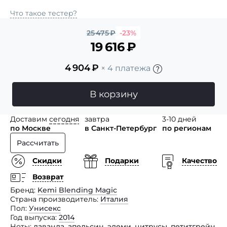
Что такое тестер?
25 475
₽
-23%
19 616
₽
4 904
₽
× 4 платежа
В корзину
Доставим
сегодня
завтра
3-10 дней
по Москве
в Санкт-Петербург
по регионам
Рассчитать
Скидки
Подарки
Качество
Возврат
Бренд
Kemi Blending Magic
Страна производитель
Италия
Пол
Унисекс
Год выпуска
2014
Ноты
лаванда
,
апельсин
,
элеми
,
цитрусы
,
петитгрейн
,