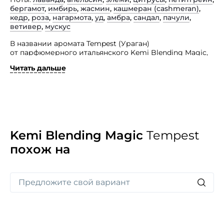
бергамот
,
имбирь
,
жасмин
,
кашмеран (сashmeran)
,
кедр
,
роза
,
нагармота
,
уд
,
амбра
,
сандал
,
пачули
,
ветивер
,
мускус
В названии аромата Tempest (Ураган)
от парфюмерного итальянского Kemi Blending Magic,
автор отсылает нас к одному из произведений
Читать дальше
величайшего Шекспира.
Эта одноименная пьеса необычна и для творчества
самого автора, поскольку описывает не только
человеческие страсти и пороки, а обладает изрядной
долей мистицизма, которого нет в других
произведениях автора. Парфюмерная интерпретация
этого литературного произведения обладает
Kemi Blending Magic
Tempest
необычным, ярким, пряным, слегка горьковатым,
похож на
пьяняще-нежным и бархатисто-роскошным
звучанием, увлекающим в таинственную суть урагана
человеческих страстей.