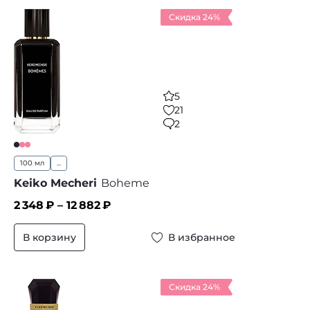
Скидка 24%
5
21
2
100 мл
...
Keiko Mecheri
Boheme
2 348
₽ –
12 882
₽
В корзину
В избранное
Скидка 24%