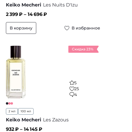
Keiko Mecheri
Les Nuits D'Izu
2 399
₽ –
14 696
₽
В корзину
В избранное
Скидка 23%
5
25
4
2 мл
100 мл
Keiko Mecheri
Les Zazous
932
₽ –
14 145
₽