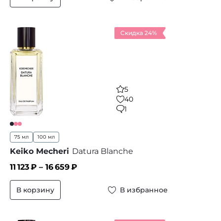
Скидка 24%
5
40
1
75 мл
100 мл
Keiko Mecheri
Datura Blanche
11 123
₽ –
16 659
₽
В корзину
В избранное