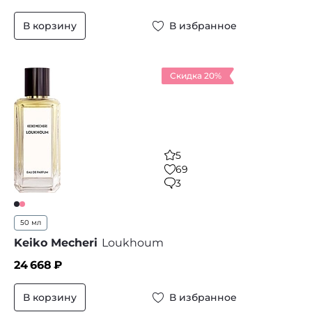
В корзину
В избранное
Скидка 20%
5
69
3
50 мл
Keiko Mecheri
Loukhoum
24 668
₽
В корзину
В избранное