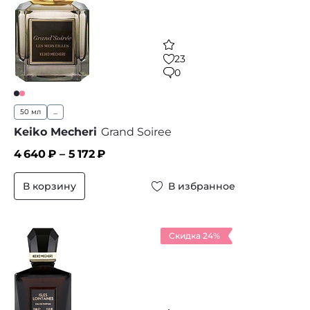
23
0
50 мл
...
Keiko Mecheri
Grand Soiree
4 640
₽ –
5 172
₽
В корзину
В избранное
Скидка 24%