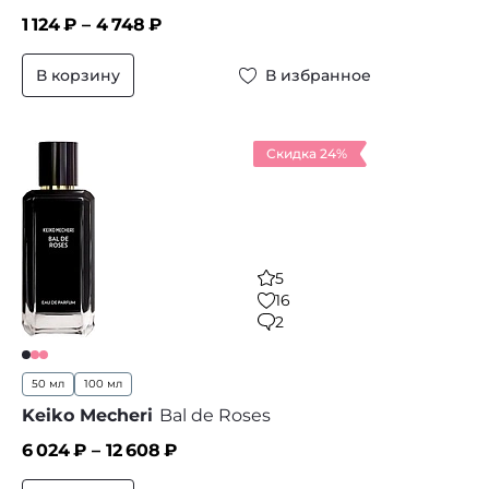
1 124
₽ –
4 748
₽
В корзину
В избранное
Скидка 24%
5
16
2
50 мл
100 мл
Keiko Mecheri
Bal de Roses
6 024
₽ –
12 608
₽