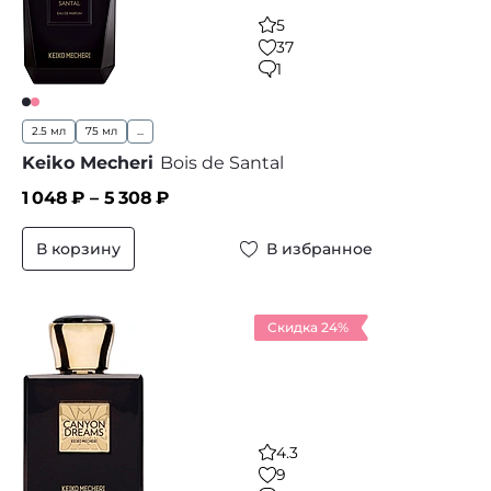
5
37
1
2.5 мл
75 мл
...
Keiko Mecheri
Bois de Santal
1 048
₽ –
5 308
₽
В корзину
В избранное
Скидка 24%
4.3
9