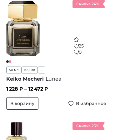
Скидка 24%
25
0
50 мл
100 мл
...
Keiko Mecheri
Lunea
1 228
₽ –
12 472
₽
В корзину
В избранное
Скидка 23%