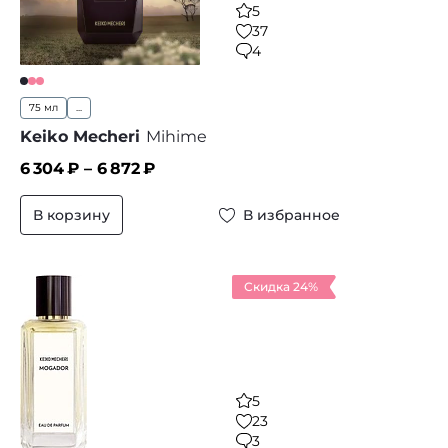
5
37
4
75 мл
...
Keiko Mecheri
Mihime
6 304
₽ –
6 872
₽
В корзину
В избранное
Скидка 24%
5
23
3