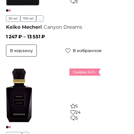
3
50 мл
100 мл
...
Keiko Mecheri
Canyon Dreams
1 247
₽ –
13 551
₽
В корзину
В избранное
Скидка 24%
5
24
3