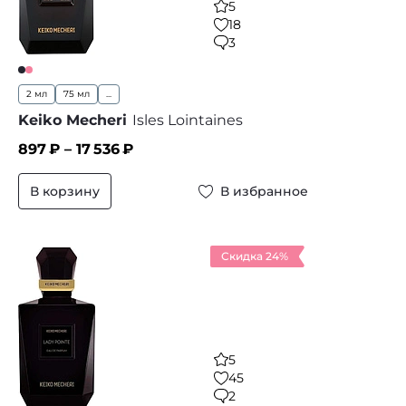
5
18
3
2 мл
75 мл
...
Keiko Mecheri
Isles Lointaines
897
₽ –
17 536
₽
В корзину
В избранное
Скидка 24%
5
45
2