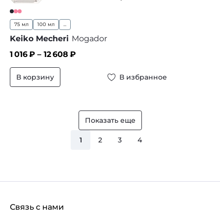
75 мл
100 мл
...
Keiko Mecheri
Mogador
1 016
₽ –
12 608
₽
В корзину
В избранное
Показать еще
1
2
3
4
Связь с нами