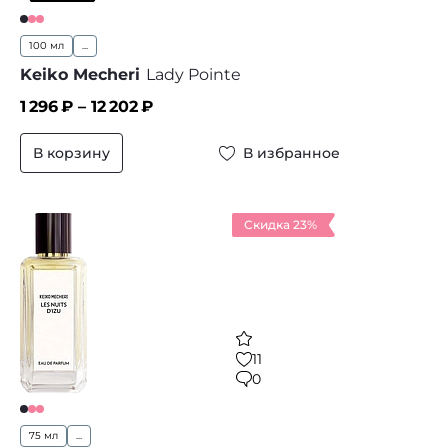
100 мл
...
Keiko Mecheri
Lady Pointe
1 296
₽ –
12 202
₽
В корзину
В избранное
Скидка 23%
11
0
75 мл
...