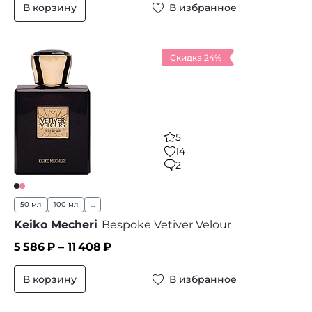
В корзину
В избранное
Скидка 24%
5
14
2
50 мл
100 мл
...
Keiko Mecheri
Bespoke Vetiver Velour
5 586
₽ –
11 408
₽
В корзину
В избранное