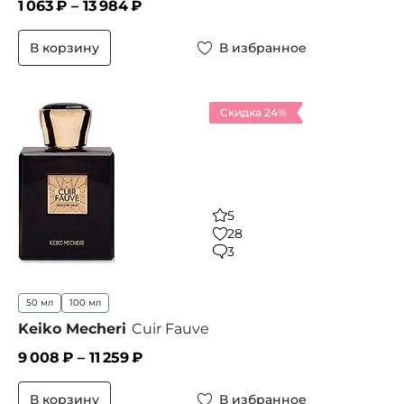
1 063
₽ –
13 984
₽
В корзину
В избранное
Скидка 24%
5
28
3
50 мл
100 мл
Keiko Mecheri
Cuir Fauve
9 008
₽ –
11 259
₽
В корзину
В избранное