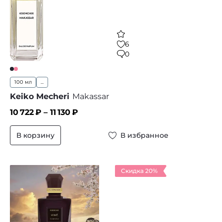
6
0
100 мл
...
Keiko Mecheri
Makassar
10 722
₽ –
11 130
₽
В корзину
В избранное
Скидка 20%