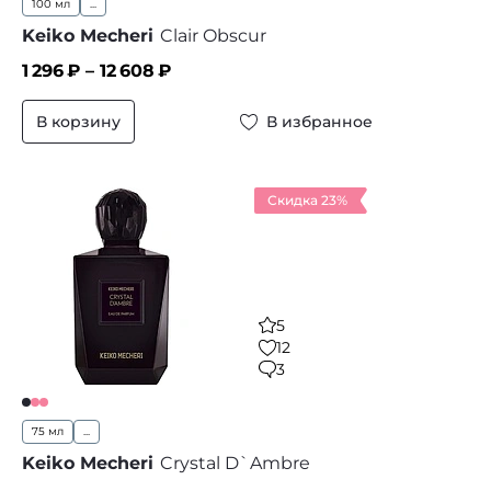
100 мл
...
Keiko Mecheri
Clair Obscur
1 296
₽ –
12 608
₽
В корзину
В избранное
Скидка 23%
5
12
3
75 мл
...
Keiko Mecheri
Crystal D`Ambre