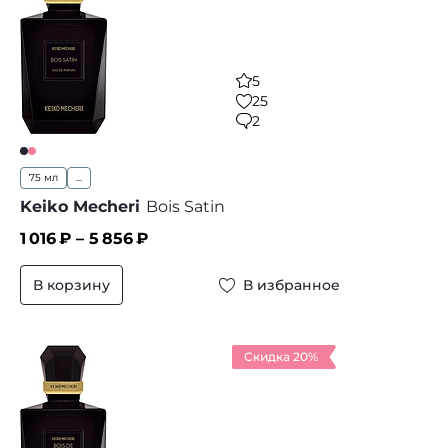
5
25
2
75 мл
...
Keiko Mecheri
Bois Satin
1 016
₽ –
5 856
₽
В корзину
В избранное
Скидка 20%