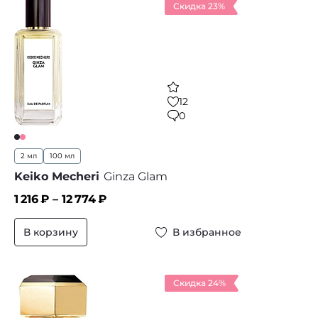
Скидка 23%
12
0
2 мл
100 мл
Keiko Mecheri
Ginza Glam
1 216
₽ –
12 774
₽
В корзину
В избранное
Скидка 24%