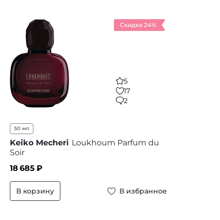
Скидка 24%
5
17
2
50 мл
Keiko Mecheri
Loukhoum Parfum du
Soir
18 685
₽
В корзину
В избранное