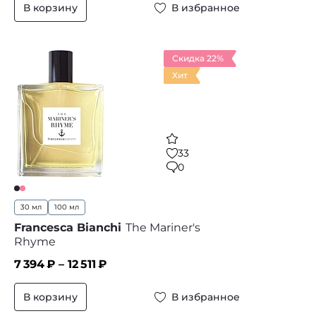
В корзину
В избранное
Скидка 22%
Хит
33
0
30 мл
100 мл
Francesca Bianchi
The Mariner's
Rhyme
7 394
₽ –
12 511
₽
В корзину
В избранное