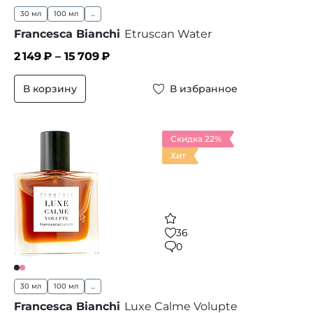
30 мл
100 мл
...
Francesca Bianchi
Etruscan Water
2 149
₽ –
15 709
₽
В корзину
В избранное
Скидка 22%
Хит
36
0
30 мл
100 мл
...
Francesca Bianchi
Luxe Calme Volupte