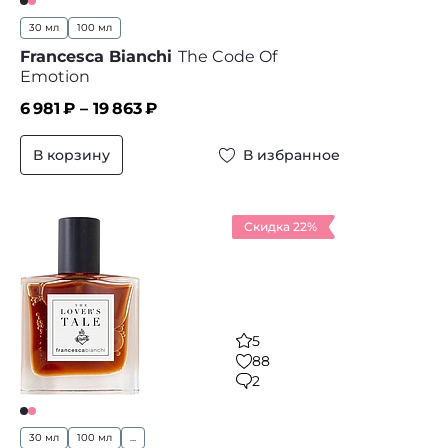
30 мл
100 мл
Francesca Bianchi
The Code Of
Emotion
6 981
₽ –
19 863
₽
В корзину
В избранное
Скидка 22%
5
88
2
30 мл
100 мл
...