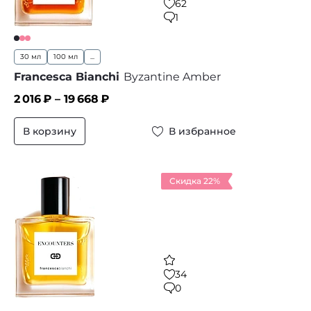
62
1
30 мл
100 мл
...
Francesca Bianchi
Byzantine Amber
2 016
₽ –
19 668
₽
В корзину
В избранное
Скидка 22%
34
0