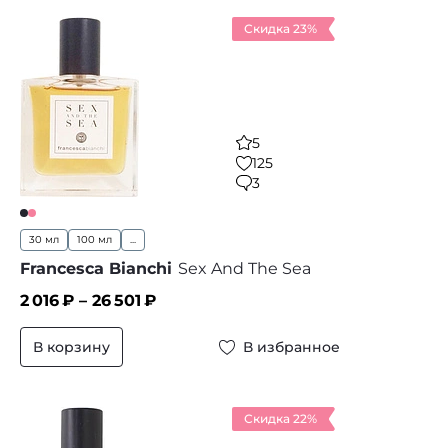
Скидка 23%
5
125
3
30 мл
100 мл
...
Francesca Bianchi
Sex And The Sea
2 016
₽ –
26 501
₽
В корзину
В избранное
Скидка 22%