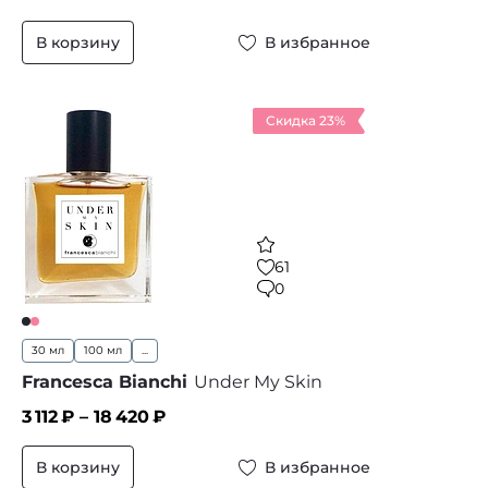
В корзину
В избранное
Скидка 23%
61
0
30 мл
100 мл
...
Francesca Bianchi
Under My Skin
3 112
₽ –
18 420
₽
В корзину
В избранное