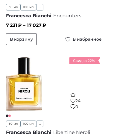
30 мл
100 мл
...
Francesca Bianchi
Encounters
7 231
₽ –
17 027
₽
В корзину
В избранное
Скидка 22%
24
0
30 мл
100 мл
...
Francesca Bianchi
Libertine Neroli