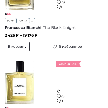
79
1
30 мл
100 мл
...
Francesca Bianchi
The Black Knight
2 426
₽ –
19 176
₽
В корзину
В избранное
Скидка 22%
23
0