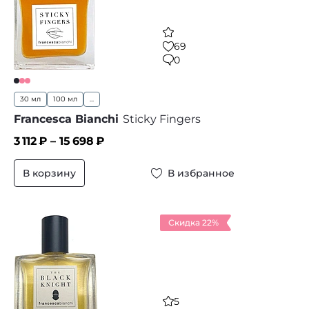
69
0
30 мл
100 мл
...
Francesca Bianchi
Sticky Fingers
3 112
₽ –
15 698
₽
В корзину
В избранное
Скидка 22%
5