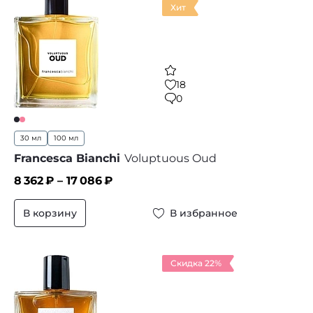
Хит
18
0
30 мл
100 мл
Francesca Bianchi
Voluptuous Oud
8 362
₽ –
17 086
₽
В корзину
В избранное
Скидка 22%