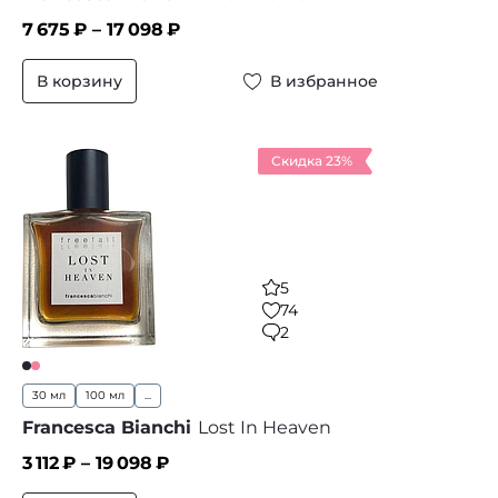
7 675
₽ –
17 098
₽
В корзину
В избранное
Скидка 23%
5
74
2
30 мл
100 мл
...
Francesca Bianchi
Lost In Heaven
3 112
₽ –
19 098
₽