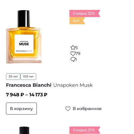
Скидка 22%
Хит
5
79
1
30 мл
100 мл
Francesca Bianchi
Unspoken Musk
7 948
₽ –
14 173
₽
В корзину
В избранное
Скидка 22%