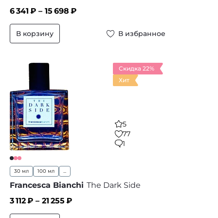
6 341
₽ –
15 698
₽
В корзину
В избранное
Скидка 22%
Хит
5
77
1
30 мл
100 мл
...
Francesca Bianchi
The Dark Side
3 112
₽ –
21 255
₽