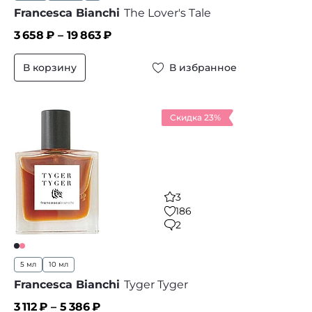
Francesca Bianchi
The Lover's Tale
3 658
₽ –
19 863
₽
В корзину
В избранное
Скидка 23%
3
186
2
5 мл
10 мл
Francesca Bianchi
Tyger Tyger
3 112
₽ –
5 386
₽