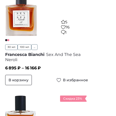
5
76
1
30 мл
100 мл
...
Francesca Bianchi
Sex And The Sea
Neroli
6 895
₽ –
16 166
₽
В корзину
В избранное
Скидка 23%