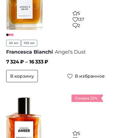
5
137
2
30 мл
100 мл
Francesca Bianchi
Angel's Dust
7 324
₽ –
16 333
₽
В корзину
В избранное
Скидка 22%
5