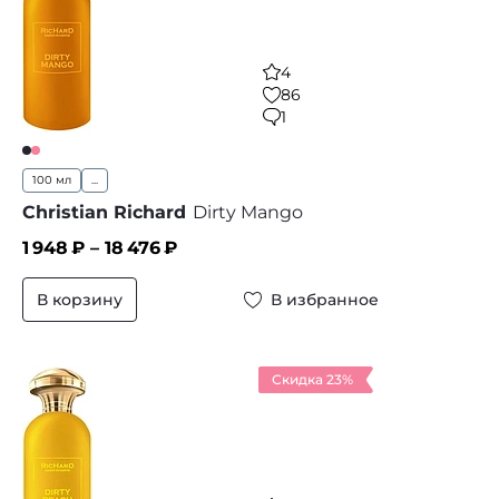
4
86
1
100 мл
...
Christian Richard
Dirty Mango
1 948
₽ –
18 476
₽
В корзину
В избранное
Скидка 23%