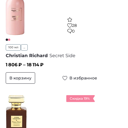
28
0
100 мл
...
Christian Richard
Secret Side
1 806
₽ –
18 114
₽
В корзину
В избранное
Скидка 19%