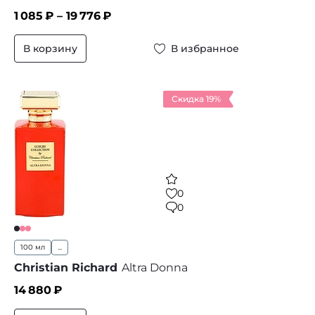
1 085
₽ –
19 776
₽
В корзину
В избранное
Скидка 19%
0
0
100 мл
...
Christian Richard
Altra Donna
14 880
₽