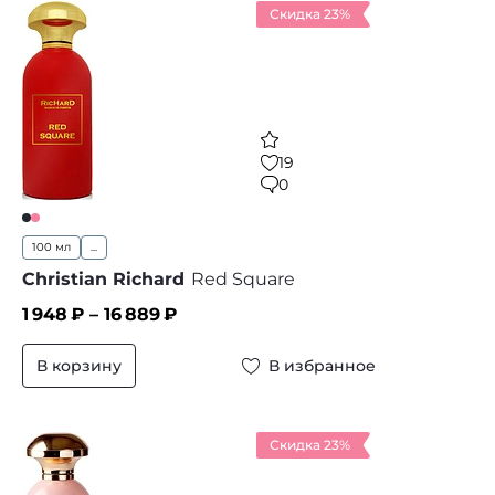
Скидка 23%
19
0
100 мл
...
Christian Richard
Red Square
1 948
₽ –
16 889
₽
В корзину
В избранное
Скидка 23%