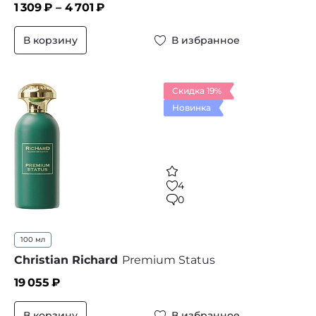
1 309
₽ –
4 701
₽
В корзину
В избранное
Скидка 19%
Новинка
4
0
100 мл
Christian Richard
Premium Status
19 055
₽
В корзину
В избранное