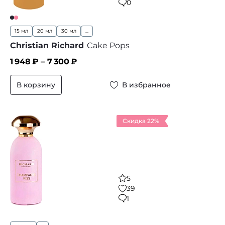
0
15 мл
20 мл
30 мл
...
Christian Richard
Cake Pops
1 948
₽ –
7 300
₽
В корзину
В избранное
Скидка 22%
5
39
1