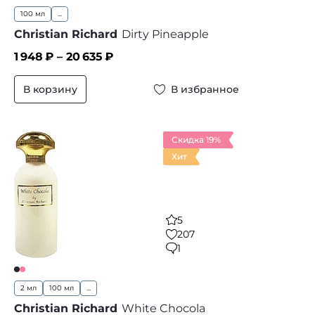
100 мл
...
Christian Richard
Dirty Pineapple
1 948
₽ –
20 635
₽
В корзину
В избранное
Скидка 19%
Хит
5
207
1
2 мл
100 мл
...
Christian Richard
White Chocola