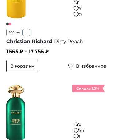
51
0
100 мл
...
Christian Richard
Dirty Peach
1 555
₽ –
17 755
₽
В корзину
В избранное
Скидка 23%
5
56
1