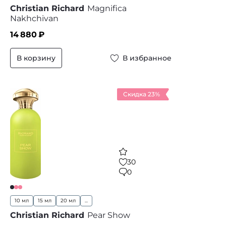
Christian Richard
Magnifica
Nakhchivan
14 880
₽
В корзину
В избранное
Скидка 23%
30
0
10 мл
15 мл
20 мл
...
Christian Richard
Pear Show