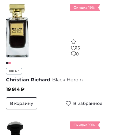
Скидка 19%
15
0
100 мл
Christian Richard
Black Heroin
19 914
₽
В корзину
В избранное
Скидка 19%