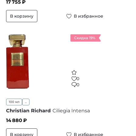
17 755
₽
В корзину
В избранное
Скидка 19%
0
0
100 мл
...
Christian Richard
Ciliegia Intensa
14 880
₽
В корзину
В избранное