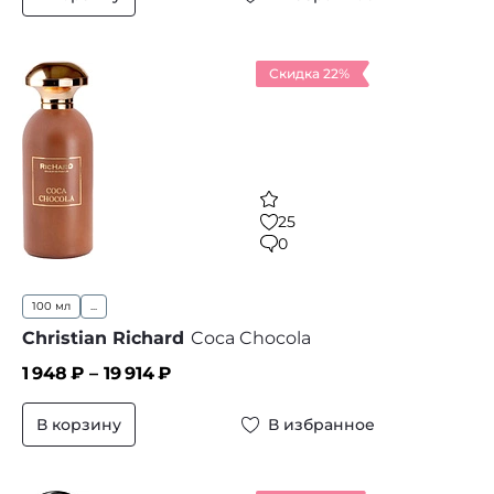
Скидка 22%
25
0
100 мл
...
Christian Richard
Coca Chocola
1 948
₽ –
19 914
₽
В корзину
В избранное