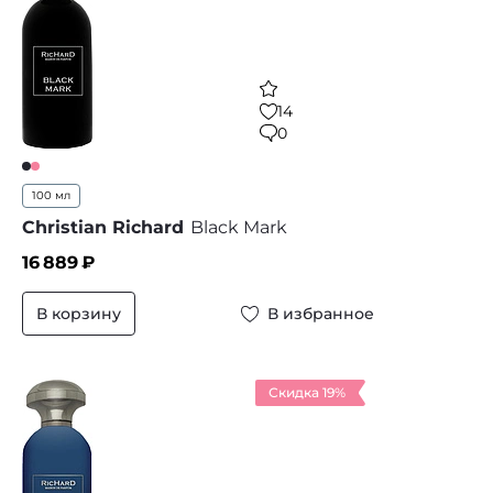
14
0
100 мл
Christian Richard
Black Mark
16 889
₽
В корзину
В избранное
Скидка 19%