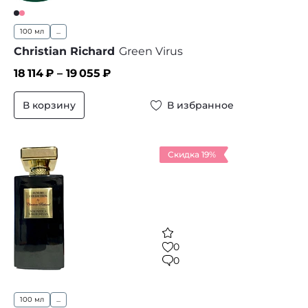
100 мл
...
Christian Richard
Green Virus
18 114
₽ –
19 055
₽
В корзину
В избранное
Скидка 19%
0
0
100 мл
...