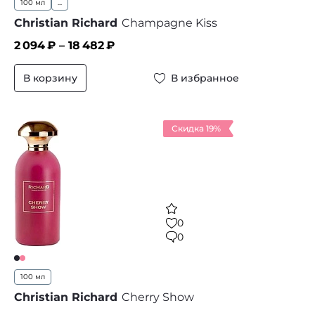
100 мл
...
Christian Richard
Champagne Kiss
2 094
₽ –
18 482
₽
В корзину
В избранное
Скидка 19%
0
0
100 мл
Christian Richard
Cherry Show