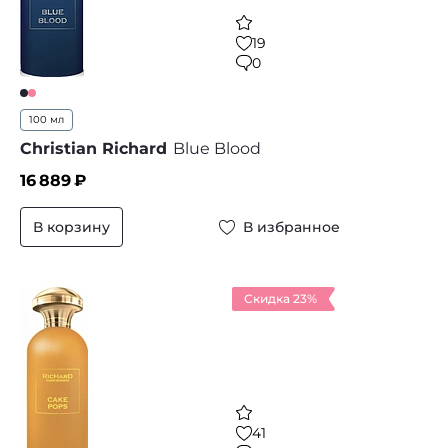
19
0
100 мл
Christian Richard
Blue Blood
16 889
₽
В корзину
В избранное
Скидка 23%
41