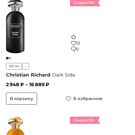
Скидка 19%
13
0
100 мл
...
Christian Richard
Dark Side
2 948
₽ –
16 889
₽
В корзину
В избранное
Скидка 19%