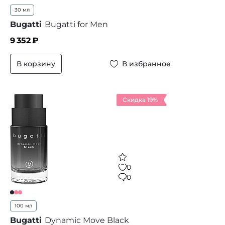
30 мл
Bugatti
Bugatti for Men
9 352
₽
В корзину
В избранное
Скидка 19%
0
0
100 мл
Bugatti
Dynamic Move Black