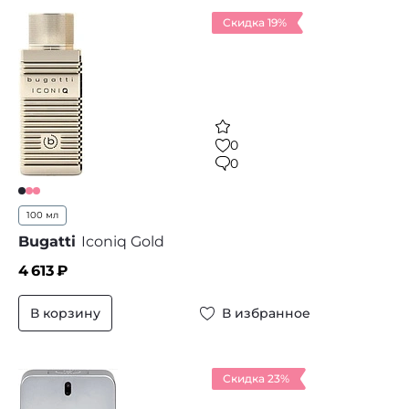
Скидка 19%
0
0
100 мл
Bugatti
Iconiq Gold
4 613
₽
В корзину
В избранное
Скидка 23%