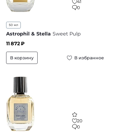
41
0
50 мл
Astrophil & Stella
Sweet Pulp
11 872
₽
В корзину
В избранное
20
0