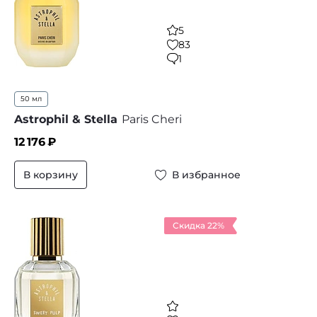
5
83
1
50 мл
Astrophil & Stella
Paris Cheri
12 176
₽
В корзину
В избранное
Скидка 22%