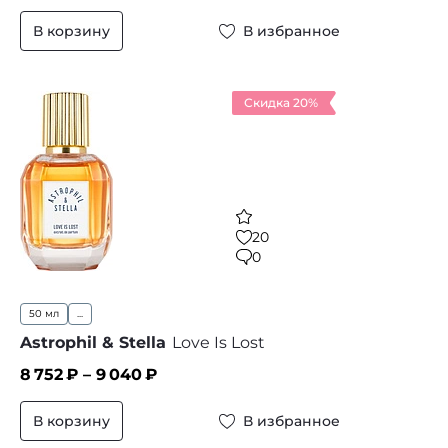
В корзину
В избранное
Скидка 20%
20
0
50 мл
...
Astrophil & Stella
Love Is Lost
8 752
₽ –
9 040
₽
В корзину
В избранное