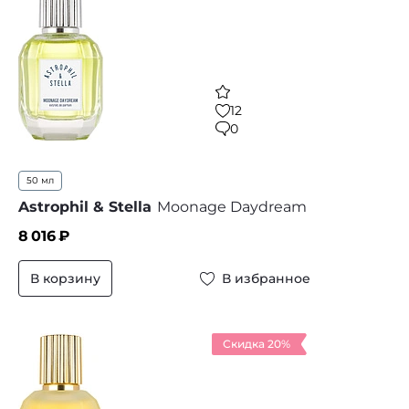
12
0
50 мл
Astrophil & Stella
Moonage Daydream
8 016
₽
В корзину
В избранное
Скидка 20%