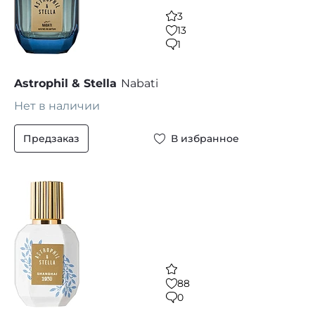
3
13
1
Astrophil & Stella
Nabati
Нет в наличии
Предзаказ
В избранное
88
0