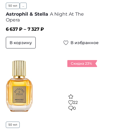
50 мл
...
Astrophil & Stella
A Night At The
Opera
6 637
₽ –
7 327
₽
В корзину
В избранное
Скидка 23%
22
0
50 мл