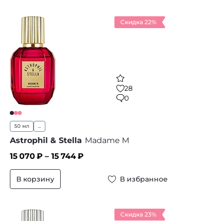
Скидка 22%
28
0
50 мл
...
Astrophil & Stella
Madame M
15 070
₽ –
15 744
₽
В корзину
В избранное
Скидка 23%