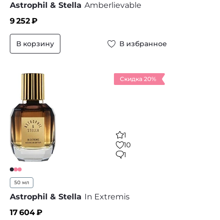
Astrophil & Stella
Amberlievable
9 252
₽
В корзину
В избранное
Скидка 20%
1
10
1
50 мл
Astrophil & Stella
In Extremis
17 604
₽