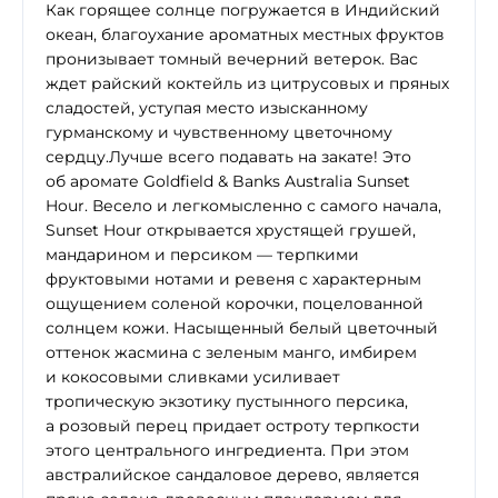
Как горящее солнце погружается в Индийский
океан, благоухание ароматных местных фруктов
пронизывает томный вечерний ветерок. Вас
ждет райский коктейль из цитрусовых и пряных
сладостей, уступая место изысканному
гурманскому и чувственному цветочному
сердцу.Лучше всего подавать на закате! Это
об аромате Goldfield & Banks Australia Sunset
Hour. Весело и легкомысленно с самого начала,
Sunset Hour открывается хрустящей грушей,
мандарином и персиком — терпкими
фруктовыми нотами и ревеня с характерным
ощущением соленой корочки, поцелованной
солнцем кожи. Насыщенный белый цветочный
оттенок жасмина с зеленым манго, имбирем
и кокосовыми сливками усиливает
тропическую экзотику пустынного персика,
а розовый перец придает остроту терпкости
этого центрального ингредиента. При этом
австралийское сандаловое дерево, является