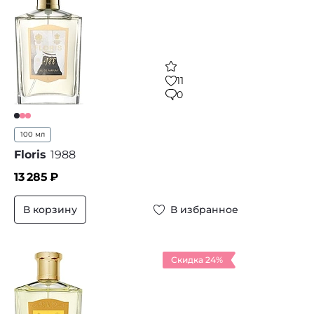
11
0
100 мл
Floris
1988
13 285
₽
В корзину
В избранное
Скидка 24%