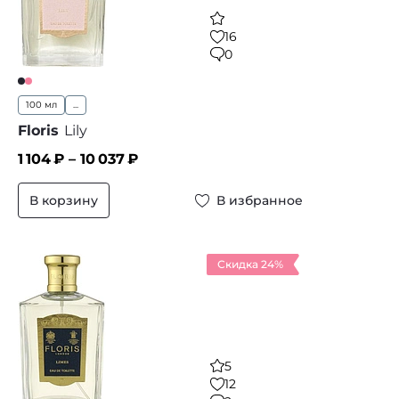
16
0
100 мл
...
Floris
Lily
1 104
₽ –
10 037
₽
В корзину
В избранное
Скидка 24%
5
12