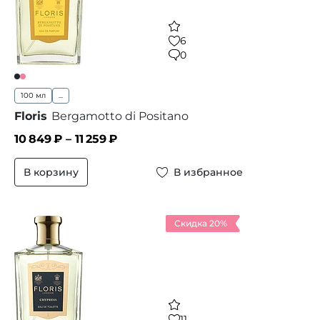
6
0
100 мл
...
Floris
Bergamotto di Positano
10 849
₽ –
11 259
₽
В корзину
В избранное
Скидка 20%
11