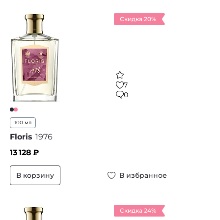
Скидка 20%
7
0
100 мл
Floris
1976
13 128
₽
В корзину
В избранное
Скидка 24%