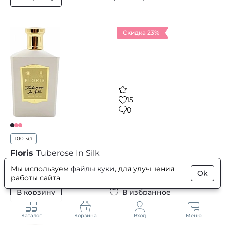
Скидка 23%
15
0
100 мл
Floris
Tuberose In Silk
Мы используем
файлы куки
, для улучшения
13 052
₽
Ok
работы сайта
В корзину
В избранное
Каталог
Корзина
Вход
Меню