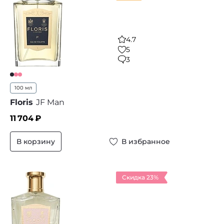
4.7
5
3
100 мл
Floris
JF Man
11 704
₽
В корзину
В избранное
Скидка 23%