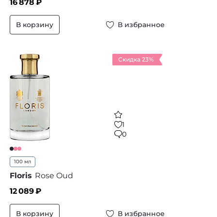
16 878
₽
В корзину
В избранное
Скидка 23%
1
0
100 мл
Floris
Rose Oud
12 089
₽
В корзину
В избранное