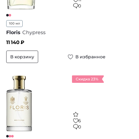
0
100 мл
Floris
Chypress
11 140
₽
В корзину
В избранное
Скидка 23%
6
0