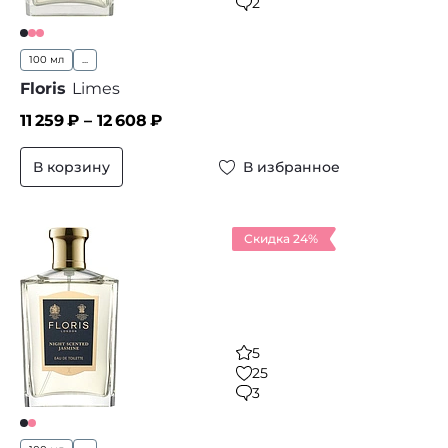
2
100 мл
...
Floris
Limes
11 259
₽ –
12 608
₽
В корзину
В избранное
Скидка 24%
5
25
3