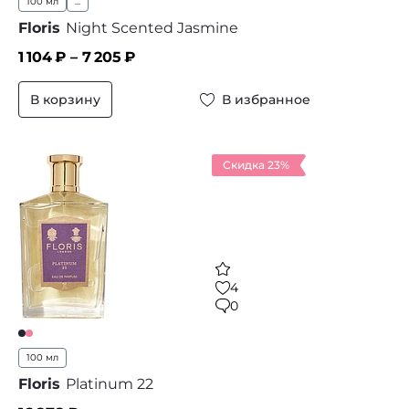
100 мл
...
Floris
Night Scented Jasmine
1 104
₽ –
7 205
₽
В корзину
В избранное
Скидка 23%
4
0
100 мл
Floris
Platinum 22