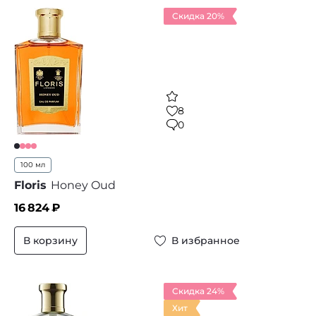
Скидка 20%
8
0
100 мл
Floris
Honey Oud
16 824
₽
В корзину
В избранное
Скидка 24%
Хит