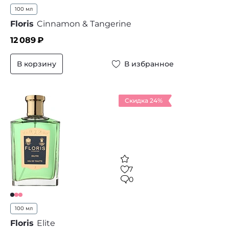
100 мл
Floris
Cinnamon & Tangerine
12 089
₽
В корзину
В избранное
Скидка 24%
7
0
100 мл
Floris
Elite