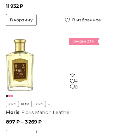
11 932
₽
В корзину
В избранное
Скидка 23%
4
0
5 мл
10 мл
15 мл
...
Floris
Floris Mahon Leather
897
₽ –
3 269
₽