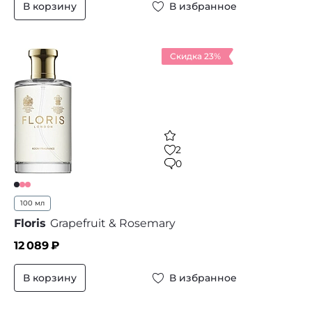
В корзину
В избранное
Скидка 23%
2
0
100 мл
Floris
Grapefruit & Rosemary
12 089
₽
В корзину
В избранное