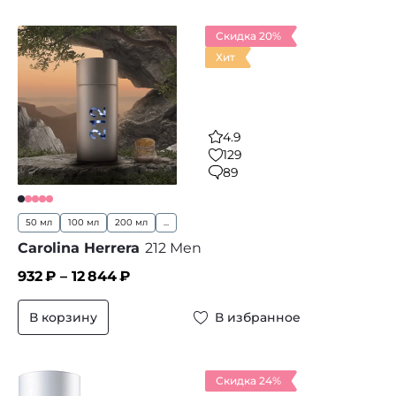
Скидка 20%
Хит
4.9
129
89
50 мл
100 мл
200 мл
...
Carolina Herrera
212 Men
932
₽ –
12 844
₽
В корзину
В избранное
Скидка 24%