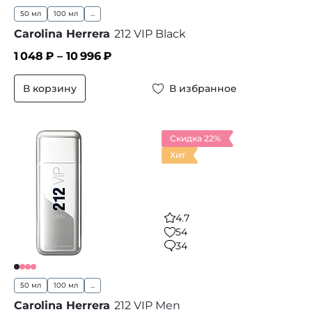
50 мл
100 мл
...
Carolina Herrera
212 VIP Black
1 048
₽ –
10 996
₽
В корзину
В избранное
Скидка 22%
Хит
4.7
54
34
50 мл
100 мл
...
Carolina Herrera
212 VIP Men