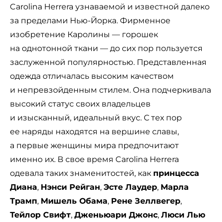
Carolina Herrera узнаваемой и известной далеко
за пределами Нью-Йорка. Фирменное
изобретение Каролины — горошек
на однотонной ткани — до сих пор пользуется
заслуженной популярностью. Представленная
одежда отличалась высоким качеством
и непревзойденным стилем. Она подчеркивала
высокий статус своих владельцев
и изысканный, идеальный вкус. С тех пор
ее наряды находятся на вершине славы,
а первые женщины мира предпочитают
именно их. В свое время Carolina Herrera
одевала таких знаменитостей, как
принцесса
Диана
,
Нэнси Рейган
,
Эсте Лаудер
,
Марла
Трамп
,
Мишель Обама
,
Рене Зеллвегер
,
Тейлор Свифт
,
Дженьюари Джонс
,
Люси Лью