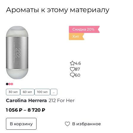
Ароматы к этому материалу
Скидка 20%
Хит
4.6
87
60
30 мл
60 мл
100 мл
...
Carolina Herrera
212 For Her
1 056
₽ –
8 720
₽
В корзину
В избранное