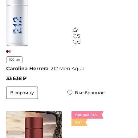
5
0
100 мл
Carolina Herrera
212 Men Aqua
33 638
₽
В корзину
В избранное
Скидка 24%
Хит