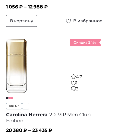
1 056
₽ –
12 988
₽
В корзину
В избранное
Скидка 24%
4.7
1
3
100 мл
...
Carolina Herrera
212 VIP Men Club
Edition
20 380
₽ –
23 435
₽