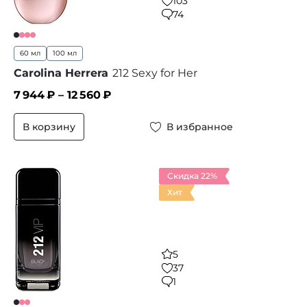
103
74
60 мл
100 мл
Carolina Herrera
212 Sexy for Her
7 944
₽ –
12 560
₽
В корзину
В избранное
Скидка 22%
Хит
5
37
1