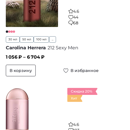
4.6
44
68
30 мл
50 мл
100 мл
...
Carolina Herrera
212 Sexy Men
1 056
₽ –
6 704
₽
В корзину
В избранное
Скидка 20%
Хит
4.6