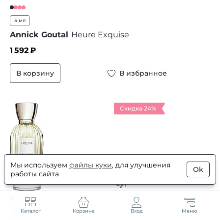
3 мл
Annick Goutal
Heure Exquise
1 592
₽
В корзину
В избранное
Скидка 24%
5
Мы используем
файлы куки
, для улучшения
Ok
работы сайта
35
1
Каталог
Корзина
Вход
Меню
100 мл