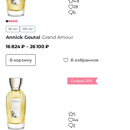
4.8
28
6
50 мл
100 мл
Annick Goutal
Grand Amour
16 824
₽ –
26 100
₽
В корзину
В избранное
Скидка 20%
5
44
2