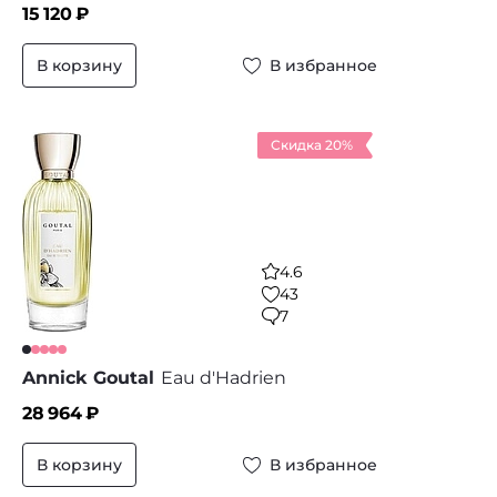
15 120
₽
В корзину
В избранное
Скидка 20%
4.6
43
7
Annick Goutal
Eau d'Hadrien
28 964
₽
В корзину
В избранное