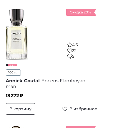
Скидка 20%
4.6
22
5
100 мл
Annick Goutal
Encens Flamboyant
man
13 272
₽
В корзину
В избранное