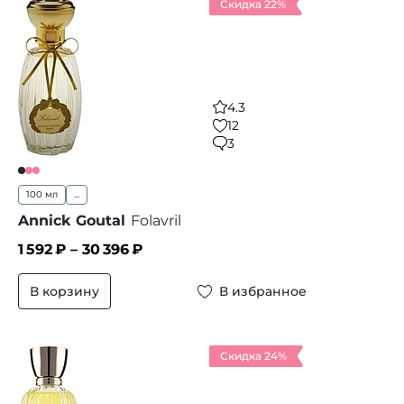
Скидка 22%
4.3
12
3
100 мл
...
Annick Goutal
Folavril
1 592
₽ –
30 396
₽
В корзину
В избранное
Скидка 24%