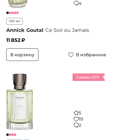
4
100 мл
Annick Goutal
Ce Soir ou Jamais
11 852
₽
В корзину
В избранное
Скидка 20%
5
19
2