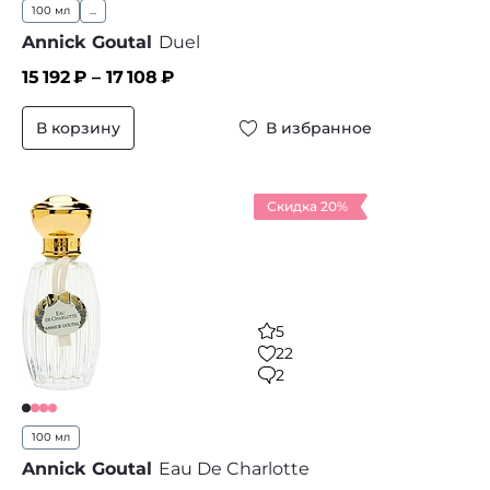
100 мл
...
Annick Goutal
Duel
15 192
₽ –
17 108
₽
В корзину
В избранное
Скидка 20%
5
22
2
100 мл
Annick Goutal
Eau De Charlotte