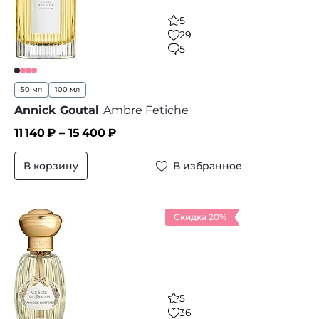
5
29
5
50 мл
100 мл
Annick Goutal
Ambre Fetiche
11 140
₽ –
15 400
₽
В корзину
В избранное
Скидка 20%
5
36