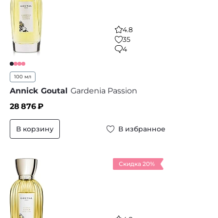
4.8
35
4
100 мл
Annick Goutal
Gardenia Passion
28 876
₽
В корзину
В избранное
Скидка 20%