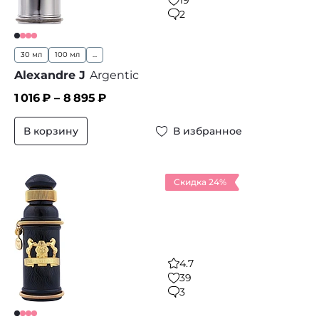
19
2
30 мл
100 мл
...
Alexandre J
Argentic
1 016
₽ –
8 895
₽
В корзину
В избранное
Скидка 24%
4.7
39
3