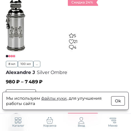
Скидка 24%
5
21
4
8 мл
100 мл
...
Alexandre J
Silver Ombre
980
₽ –
7 489
₽
В корзину
В избранное
Мы используем
файлы куки
, для улучшения
Ok
работы сайта
Скидка 23%
Каталог
Корзина
Вход
Меню