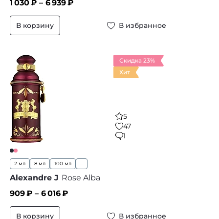
1 030
₽ –
6 939
₽
В корзину
В избранное
Скидка 23%
Хит
5
47
1
2 мл
8 мл
100 мл
...
Alexandre J
Rose Alba
909
₽ –
6 016
₽
В корзину
В избранное