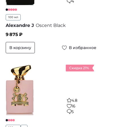
4
100 мл
Alexandre J
Oscent Black
9 875
₽
В корзину
В избранное
Скидка 21%
4.8
16
5