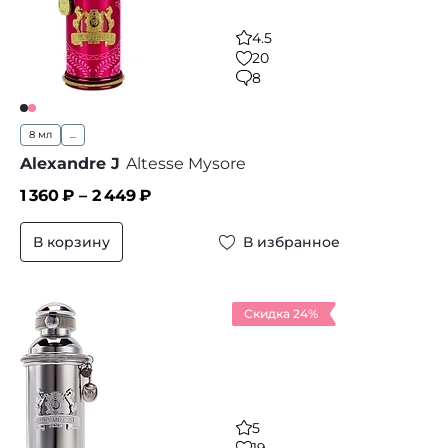
4.5
20
8
8 мл
...
Alexandre J
Altesse Mysore
1 360
₽ –
2 449
₽
В корзину
В избранное
Скидка 24%
5