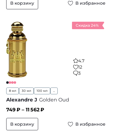
В корзину
В избранное
Скидка 24%
4.7
12
3
8 мл
30 мл
100 мл
...
Alexandre J
Golden Oud
749
₽ –
11 562
₽
В корзину
В избранное