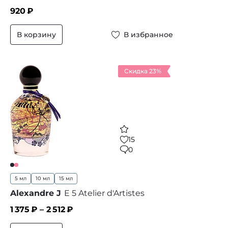
920
₽
В корзину
В избранное
Скидка 23%
15
0
5 мл
10 мл
15 мл
Alexandre J
E 5 Atelier d'Artistes
1 375
₽ –
2 512
₽