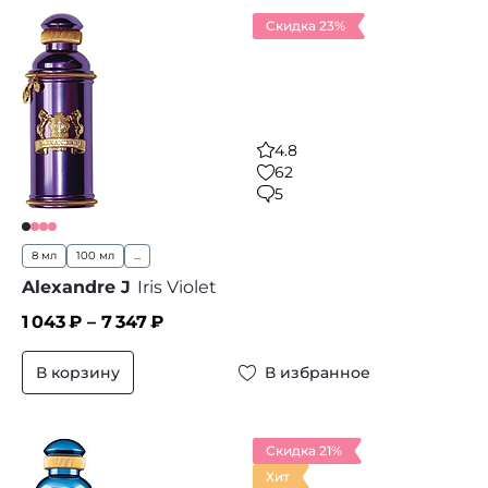
Скидка 23%
4.8
62
5
8 мл
100 мл
...
Alexandre J
Iris Violet
1 043
₽ –
7 347
₽
В корзину
В избранное
Скидка 21%
Хит