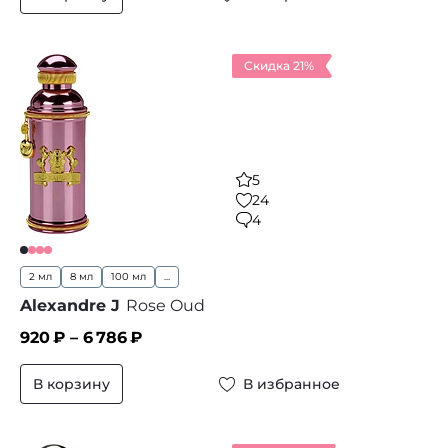
Скидка 21%
5
24
4
2 мл
8 мл
100 мл
...
Alexandre J
Rose Oud
920
₽ –
6 786
₽
В корзину
В избранное