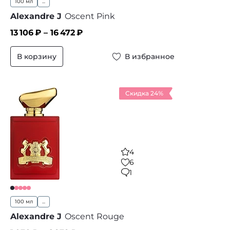
100 мл
...
Alexandre J
Oscent Pink
13 106
₽ –
16 472
₽
В корзину
В избранное
Скидка 24%
4
6
1
100 мл
...
Alexandre J
Oscent Rouge