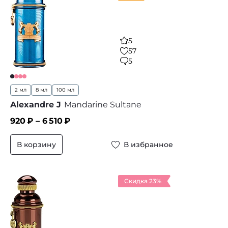
5
57
5
2 мл
8 мл
100 мл
Alexandre J
Mandarine Sultane
920
₽ –
6 510
₽
В корзину
В избранное
Скидка 23%