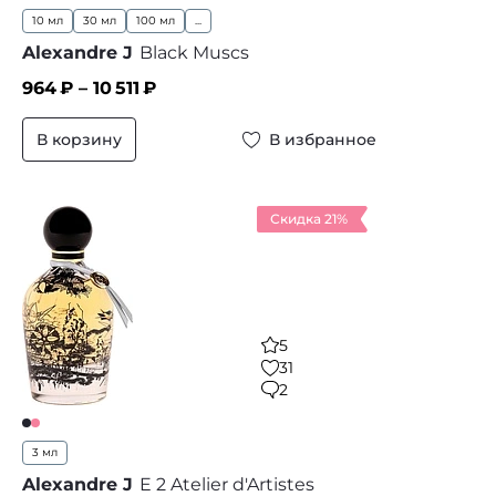
10 мл
30 мл
100 мл
...
Alexandre J
Black Muscs
964
₽ –
10 511
₽
В корзину
В избранное
Скидка 21%
5
31
2
3 мл
Alexandre J
E 2 Atelier d'Artistes