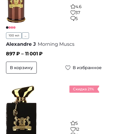
4.6
37
5
100 мл
...
Alexandre J
Morning Muscs
897
₽ –
11 001
₽
В корзину
В избранное
Скидка 21%
5
12