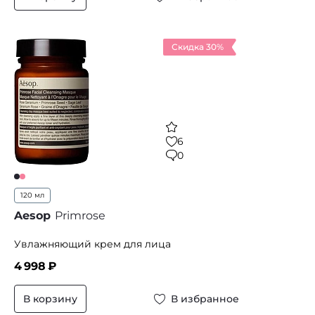
Скидка 30%
6
0
120 мл
Aesop
Primrose
Увлажняющий крем для лица
4 998
₽
В корзину
В избранное