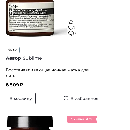
7
0
60 мл
Aesop
Sublime
Восстанавливающая ночная маска для
лица
8 509
₽
В корзину
В избранное
Скидка 30%