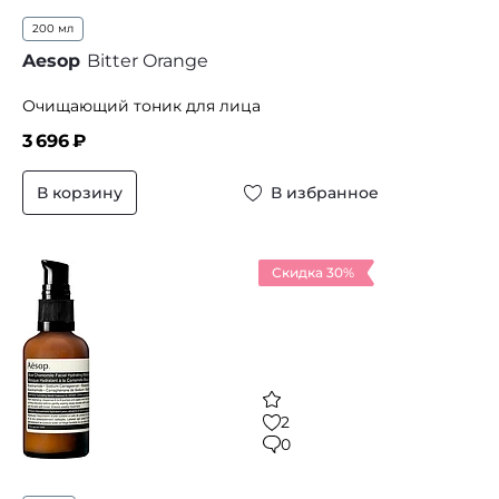
200 мл
Aesop
Bitter Orange
Очищающий тоник для лица
3 696
₽
В корзину
В избранное
Скидка 30%
2
0