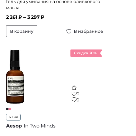
Гель для умывания на основе оливкового
масла
2 261
₽ –
3 297
₽
В корзину
В избранное
Скидка 30%
0
0
60 мл
Aesop
In Two Minds