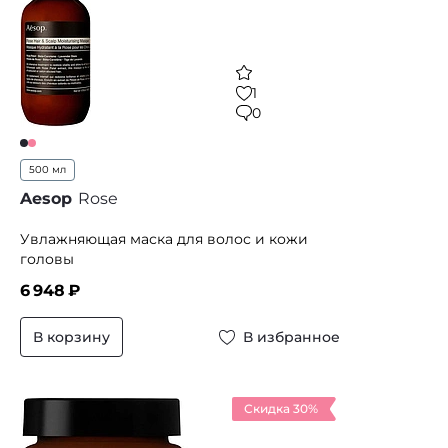
1
0
500 мл
Aesop
Rose
Увлажняющая маска для волос и кожи
головы
6 948
₽
В корзину
В избранное
Скидка 30%