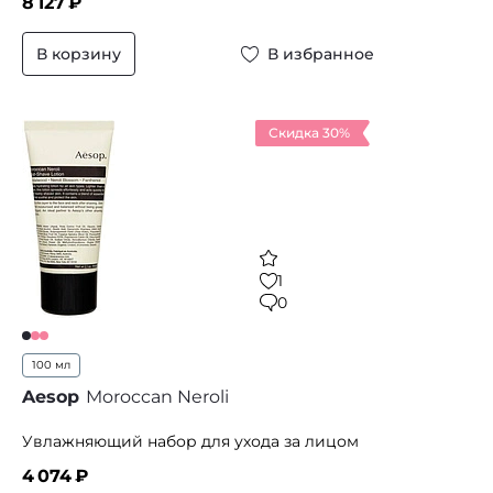
8 127
₽
В корзину
В избранное
Скидка 30%
1
0
100 мл
Aesop
Moroccan Neroli
Увлажняющий набор для ухода за лицом
4 074
₽