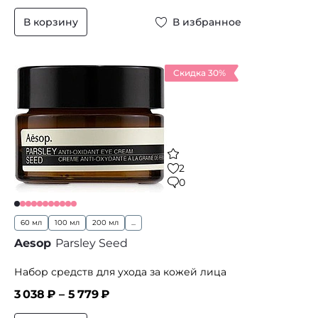
В корзину
В избранное
Скидка 30%
2
0
60 мл
100 мл
200 мл
...
Aesop
Parsley Seed
Набор средств для ухода за кожей лица
3 038
₽ –
5 779
₽