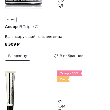
2
1
60 мл
Aesop
B Triple C
Балансирующий гель для лица
8 509
₽
В корзину
В избранное
Скидка 30%
Хит
14