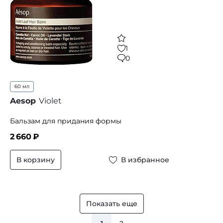
1
0
60 мл
Aesop
Violet
Бальзам для придания формы
2 660
₽
В корзину
В избранное
Показать еще