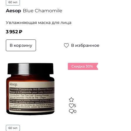
60 мл
Aesop
Blue Chamomile
Увлажняющая маска для лица
3 952
₽
В корзину
В избранное
Скидка 30%
5
0
60 мл