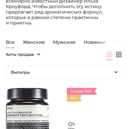
всемирно известный дизайнер Ильза
Кроуфорд. Чтобы дополнить эту истину
предлагает ряд ароматических формул,
которые в равной степени практичны
и приятны.
Все
Женские
Мужские
Новинки
Распр
Хиты продаж
Фильтры
Скидка 30%
Хит
5