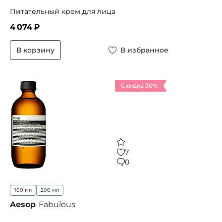
Питательный крем для лица
4 074
₽
В корзину
В избранное
Скидка 30%
7
0
100 мл
200 мл
Aesop
Fabulous