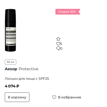
Скидка 30%
5
0
50 мл
Aesop
Protective
Лосьон для лица с SPF25
4 074
₽
В корзину
В избранное