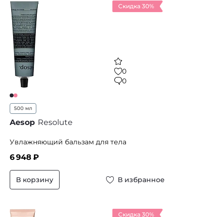
Скидка 30%
0
0
500 мл
Aesop
Resolute
Увлажняющий бальзам для тела
6 948
₽
В корзину
В избранное
Скидка 30%