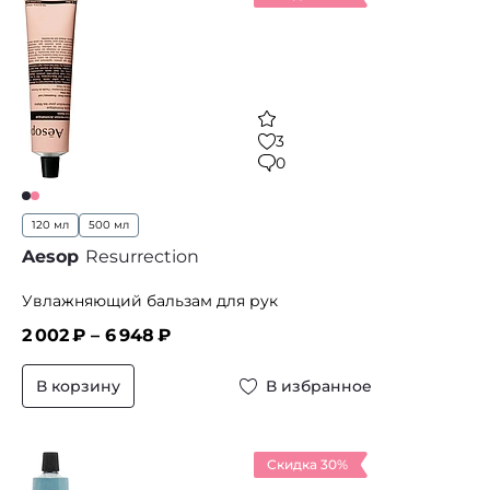
3
0
120 мл
500 мл
Aesop
Resurrection
Увлажняющий бальзам для рук
2 002
₽ –
6 948
₽
В корзину
В избранное
Скидка 30%