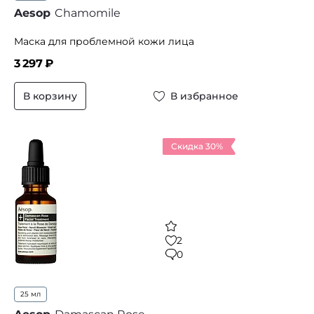
Aesop
Chamomile
Маска для проблемной кожи лица
3 297
₽
В корзину
В избранное
Скидка 30%
2
0
25 мл