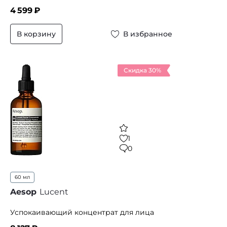
4 599
₽
В корзину
В избранное
Скидка 30%
1
0
60 мл
Aesop
Lucent
Успокаивающий концентрат для лица