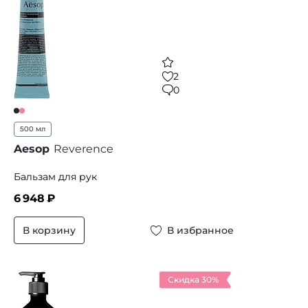
2
0
500 мл
Aesop
Reverence
Бальзам для рук
6 948
₽
В корзину
В избранное
Скидка 30%