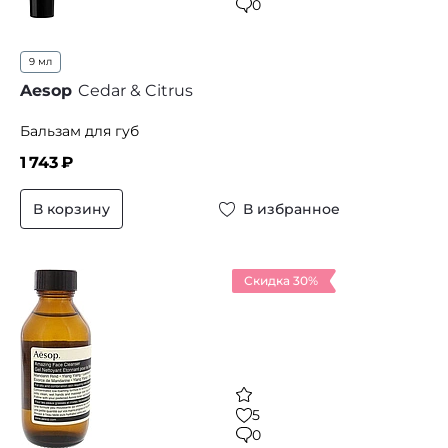
0
9 мл
Aesop
Cedar & Citrus
Бальзам для губ
1 743
₽
В корзину
В избранное
Скидка 30%
5
0