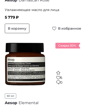
Aesop
Damascan Rose
Увлажняющее масло для лица
5 779
₽
В корзину
В избранное
Скидка 30%
6
0
60 мл
Aesop
Elemental