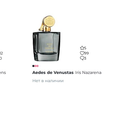
Предзаказ
 избранное
В избранное
5
12
99
0
3
ens
Aedes de Venustas
Iris Nazarena
Нет в наличии
Предзаказ
 избранное
В избранное