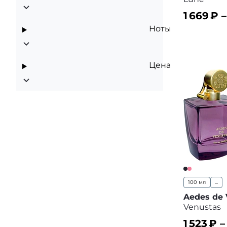
1 669
₽ 
Ноты
В корз
Цена
100 мл
...
Aedes de 
Venustas
1 523
₽ 