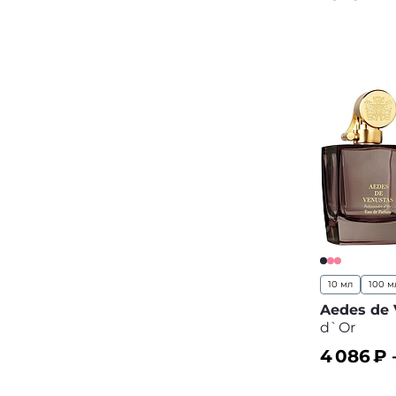
В корз
10 мл
100 м
Aedes de 
d`Or
4 086
₽ 