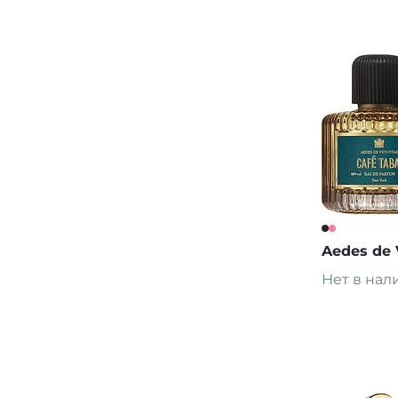
В корз
Aedes de 
Нет в нал
Предза