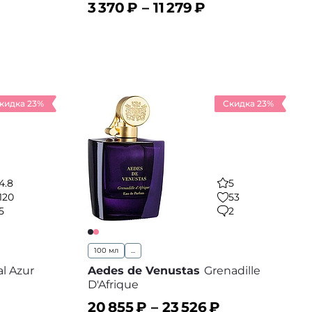
3 370
₽ –
11 279
₽
В корзину
 избранное
В избранное
кидка 23%
Скидка 23%
4.8
5
120
53
5
2
100 мл
...
l Azur
Aedes de Venustas
Grenadille
D'Afrique
20 855
₽ –
23 526
₽