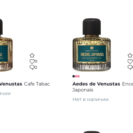
ину
Предзаказ
В избранное
В
11
0
Venustas
Cafе Tabac
Aedes de Venustas
Enc
Japonais
ичии
Нет в наличии
каз
Предзаказ
В избранное
В