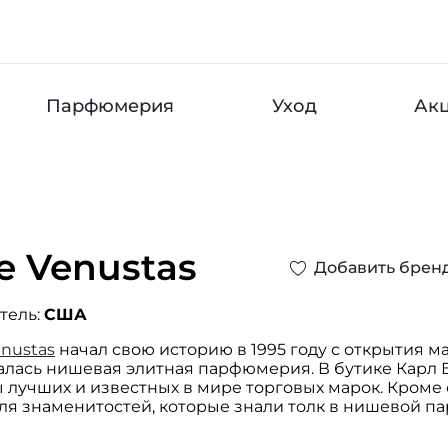
Парфюмерия
Уход
Ак
e Venustas
Добавить брен
тель:
США
enustas
начал свою историю в 1995 году с открытия ма
валась нишевая элитная парфюмерия. В бутике Карл
лучших и известных в мире торговых марок. Кроме 
ля знаменитостей, которые знали толк в нишевой п
ное. А в 2012 году основатели бутика решили выпус
 создания собственных парфюмов был приглашон, и