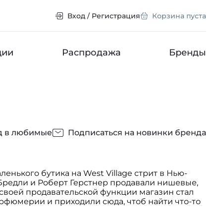
Вход / Регистрация
Корзина пуста
ции
Распродажа
Бренды
д в любимые
Подписаться на новинки бренда
ленького бутика на West Village стрит в Нью-
 Бредли и Роберт Герстнер продавали нишевые,
своей продавательской функции магазин стал
арфюмерии и приходили сюда, чтоб найти что-то
тить продукцию под собственным именем Aedes
звестнейший парфюмер Дюшафор. И он создал