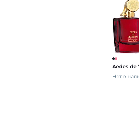
Aedes de 
Нет в нал
Предза