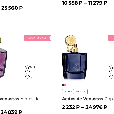
10 558
₽ –
11 279
₽
–
25 560
₽
ину
В корзину
В избранное
В
Скидка 24%
С
4.8
77
5
10 мл
100 мл
...
Venustas
Aedes de
Aedes de Venustas
Copa
2 232
₽ –
24 976
₽
–
24 839
₽