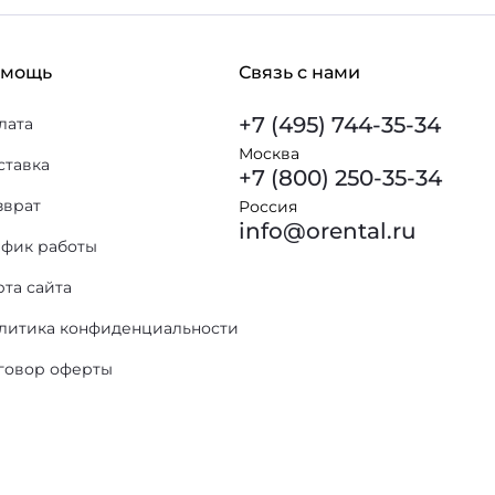
омощь
Связь с нами
+7 (495) 744-35-34
лата
Москва
ставка
+7 (800) 250-35-34
зврат
Россия
info@orental.ru
афик работы
рта сайта
литика конфиденциальности
говор оферты