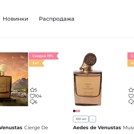
которые воплощают изысканность, чувство стиля и э
кие и звучные природные мотивы. На сегодняшний 
для людей, которые ценят собственный стиль, нише
Новинки
Распродажа
. Наш интернет-магазин поможет вам создать инди
 de Venustas.
Скидка 19%
С
Хит
Х
5
104
6
100 мл
...
Venustas
Cierge De
Aedes de Venustas
Mus