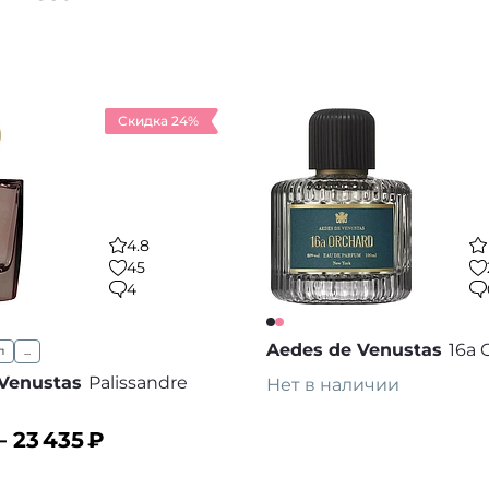
ину
В корзину
В избранное
В
Скидка 24%
4.8
45
4
Aedes de Venustas
16a 
л
...
Venustas
Palissandre
Нет в наличии
–
23 435
₽