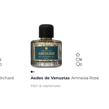
В корзину
 избранное
В избранное
2
8
0
0
Orchard
Aedes de Venustas
Amnesia Rose
Нет в наличии