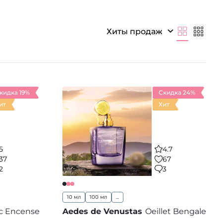
легантность. В ароматных композициях духов
парфюмерия бренда Aedes de Venustas
вые ароматы, хотят быть оригинальными
Хиты продаж
видуальный стиль, предлагая большой выбор
кидка 19%
Скидка 24%
ит
Хит
5
4.7
37
67
2
3
10 мл
100 мл
...
c Encense
Aedes de Venustas
Oeillet Bengale