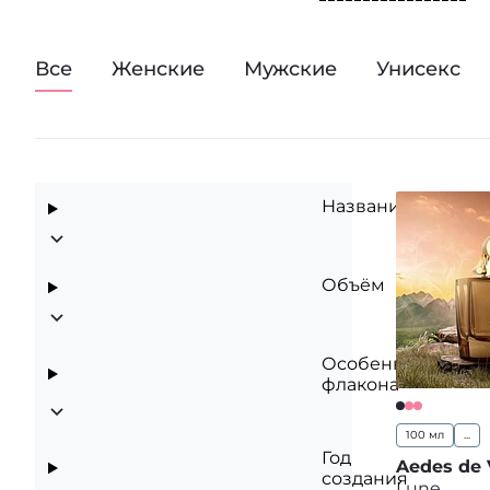
для бренда духи, 
собраны самые яр
предназначается 
Все
Женские
Мужские
Унисекс
и неподражаемыми
парфюмов от Aedes
Название
Объём
Особенности
флакона
100 мл
...
Год
Aedes de 
создания
Lune