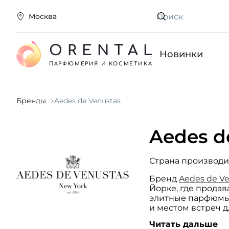
Москва
Искать
ORENTAL
Новинки
ПАРФЮМЕРИЯ И КОСМЕТИКА
Бренды
Aedes de Venustas
Aedes d
Страна производи
Бренд
Aedes de V
Йорке, где прода
элитные парфюмы 
и местом встреч д
новое, эксклюзив
Читать дальше
de Venustas. Для