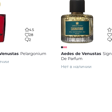
4.5
28
2
Venustas
Pelargonium
Aedes de Venustas
Sign
De Parfum
ичии
Нет в наличии
каз
Предзаказ
В избранное
В