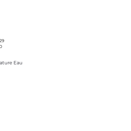
29
0
ature Eau
 избранное