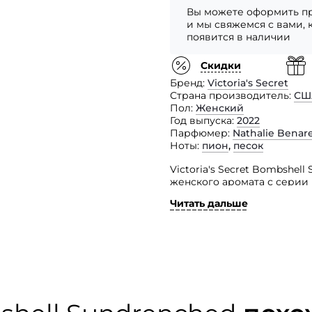
Вы можете оформить пр
и мы свяжемся с вами, 
появится в наличии
Скидки
Бренд
Victoria's Secret
Страна производитель
СШ
Пол
Женский
Год выпуска
2022
Парфюмер
Nathalie Benar
Ноты
пион
,
песок
Victoria's Secret Bombshe
женского аромата с серии 
безграничность и разнооб
Читать дальше
Парфюм вдохновлен образ
природным сиянием и чувс
очаровательным и кокетли
созданием аромата работа
наполнила его солнечным