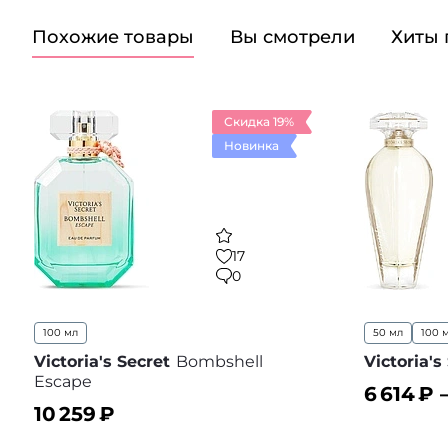
Похожие товары
Вы смотрели
Хиты
Скидка 19%
Новинка
17
0
100 мл
50 мл
100 
Victoria's Secret
Bombshell
Victoria's
Escape
6 614
₽ 
10 259
₽
В корз