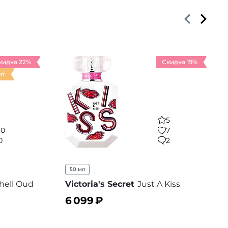
кидка 22%
Скидка 19%
ит
5
10
7
0
2
50 мл
ell Oud
Victoria's Secret
Just A Kiss
6 099
₽
В корзину
 избранное
В избранное