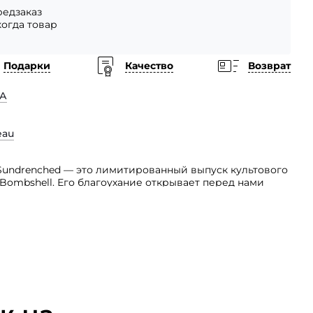
едзаказ
когда товар
Подарки
Качество
Возврат
А
eau
ll Sundrenched — это лимитированный выпуск культового
Bombshell. Его благоухание открывает перед нами
разие свежих, легких и бодрящих ингредиентов.
ом нежной, утонченной женщины, наполненной
твенностью. Он адресован естественно красивым,
вым молодым женщинам, именно таким, как вы! Над
ла талантливая парфюмер Натали Бенаро. Она
и лучами, проникающими и сияющими полным светом.