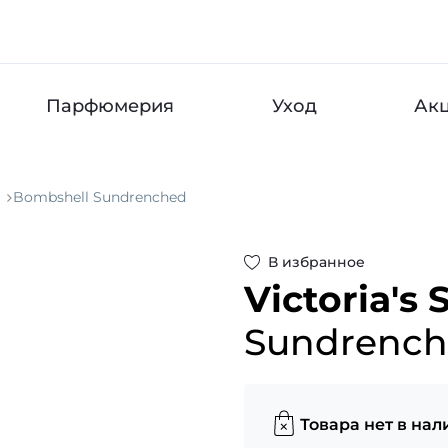
Парфюмерия
Уход
Ак
Bombshell Sundrenched
В избранное
Victoria's 
Sundrenc
Товара нет в нал