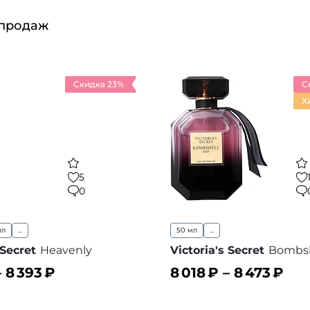
 продаж
Скидка 23%
С
Х
5
0
мл
...
50 мл
...
 Secret
Heavenly
Victoria's Secret
Bombsh
–
8 393
₽
8 018
₽ –
8 473
₽
ину
В корзину
В избранное
В