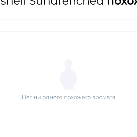
hell Sundrenched
похо
Нет ни одного похожего аромата