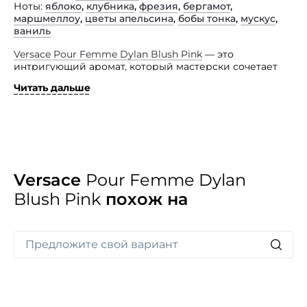
Ноты
яблоко
,
клубника
,
фрезия
,
бергамот
,
маршмеллоу
,
цветы апельсина
,
бобы тонка
,
мускус
,
ваниль
Versace Pour Femme Dylan Blush Pink
— это
интригующий аромат, который мастерски сочетает
сладкую чувственность и свежую искрящуюся
Читать дальше
радость. Он оставляет после себя стойкий,
элегантный шлейф настоящей женственности
и утончённой деликатности.
Парфюм создаёт ощущение нежного, но страстного
объятия — яркого и соблазнительного. Это
достигается благодаря прекрасному напряжению
между свежими и бархатистыми компонентами.
Versace
Pour Femme Dylan
Верхние ноты раскрываются сочным калабрийским
Blush Pink
похож на
бергамотом и аппетитным клубничным яблоком,
создавая яркий, светлый взрыв, который дополняют
нежные, радостные аккорды фрезии. В результате
получается чувственное и гармоничное сочетание
свежести и сладости, которое подчёркивает вашу
индивидуальность и природную женственность.