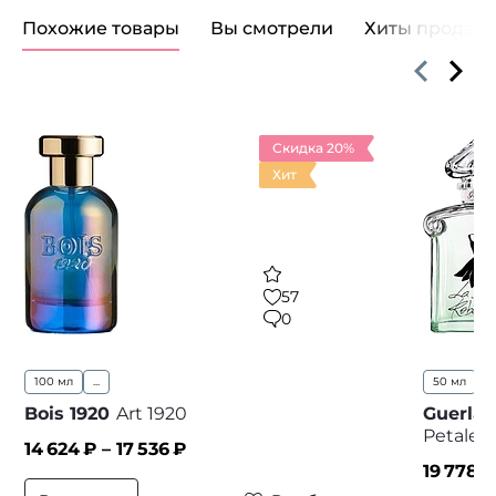
Похожие товары
Вы смотрели
Хиты продаж
Скидка 20%
Хит
57
0
100 мл
...
50 мл
Bois 1920
Art 1920
Guerlai
Petales 
14 624
₽ –
17 536
₽
19 778
₽