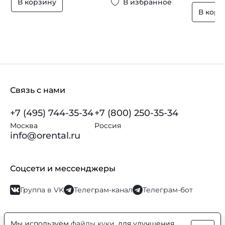
В корзину
В избранное
В корз
Связь с нами
+7 (495) 744-35-34
+7 (800) 250-35-34
Москва
Россия
info@orental.ru
Соцсети и мессенджеры
Группа в VK
Телеграм-канал
Телеграм-бот
Мы используем
файлы куки
, для улучшения