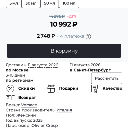
5 мл
30 мл
50 мл
100 мл
14 275
₽
-23%
10 992
₽
2 748
₽
× 4 платежа
В корзину
Доставим
11 августа 2026
11 августа 2026
по Москве
в Санкт-Петербург
3-10 дней
Рассчитать
по регионам
Скидки
Подарки
Качество
Возврат
Бренд
Versace
Страна производитель
Италия
Пол
Женский
Год выпуска
2025
Парфюмер
Olivier Cresp