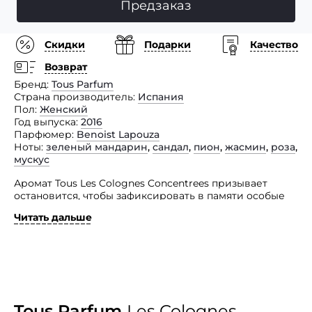
Предзаказ
Скидки
Подарки
Качество
Возврат
Бренд
Tous Parfum
Страна производитель
Испания
Пол
Женский
Год выпуска
2016
Парфюмер
Benoist Lapouza
Ноты
зеленый мандарин
,
сандал
,
пион
,
жасмин
,
роза
,
мускус
Аромат Tous Les Colognes Concentrees призывает
остановится, чтобы зафиксировать в памяти особые
моменты навсегда. Солнечный свет освещает этот
Читать дальше
особенный миг в вечном саду, где-то в мире.
«Он и Она нужны только друг другу», в этом тонком
благоухании смогут отыскать время для себя, обретя
свой оазис покоя. Парфюм заставит вас улыбнуться
миру! Композиция аромата начинается
с чувственного оттенка цветка пиона в сочетании
со свежей зеленью мандарина. Средние ноты — это
Tous Parfum
Les Colognes