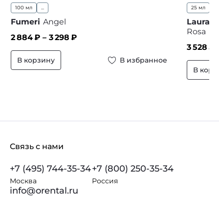
100 мл
...
25 мл
5
Fumeri
Angel
Laura B
Rosa
2 884
₽ –
3 298
₽
3 528
₽ 
В корзину
В избранное
В корз
Связь с нами
+7 (495) 744-35-34
+7 (800) 250-35-34
Москва
Россия
info@orental.ru