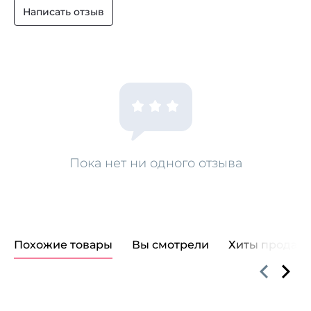
волос от будущих повреждений и поддержания
Написать отзыв
их здорового вида, силиконы для придания мягкости
и блеска и экстракт кактуса опунции, известный
своими целебными свойствами.
Пока нет ни одного отзыва
Похожие товары
Вы смотрели
Хиты продаж