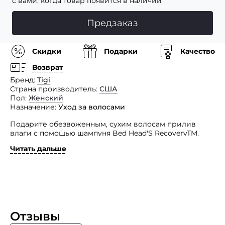
с вами, когда товар появится в наличии
Предзаказ
Скидки
Подарки
Качество
Возврат
Бренд
Tigi
Страна производитель
США
Пол
Женский
Назначение
Уход за волосами
Подарите обезвоженным, сухим волосам прилив
влаги с помощью шампуня Bed Head'S RecoveryTM.
Читать дальше
Благодаря замечательной технологии, которая
помогает увлажняющим ингредиентам оставаться
на волосах, они остаются увлажненными в течение
всего дня. Этот увлажняющий шампунь глубоко
очищает и смягчает сухие волосы. Шампунь также
помогает защитить волосы от будущих повреждений.
Делает волосы блестящими, мягкими, гладкими
и здоровыми. Содержит глицерин для увлажнения
Отзывы
и кондиционирования, диметиконол для защиты