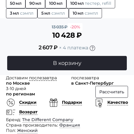
50 мл
90 мл
100 мл
100 мл
тестер, refill
3 мл
сэмпл
5 мл
сэмпл
10 мл
сэмпл
13 035
₽
-20%
10 428
₽
2 607
₽
× 4 платежа
В корзину
Доставим
послезавтра
послезавтра
по Москве
в Санкт-Петербург
3-10 дней
Рассчитать
по регионам
Скидки
Подарки
Качество
Возврат
Бренд
The Different Company
Страна производитель
Франция
Пол
Женский