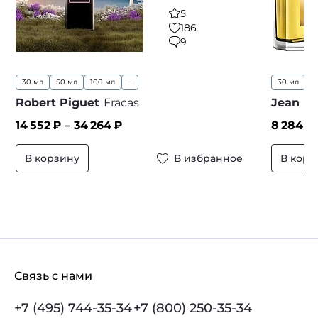
5
186
9
30 мл
50 мл
100 мл
...
30 мл
5
Robert Piguet
Fracas
Jean P
14 552
₽ –
34 264
₽
8 284
₽
В корзину
В избранное
В корз
Связь с нами
+7 (495) 744-35-34
+7 (800) 250-35-34