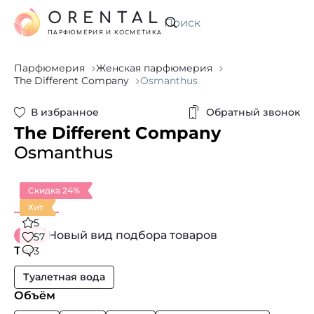
ORENTAL
Искать
ПАРФЮМЕРИЯ И КОСМЕТИКА
Парфюмерия
Женская парфюмерия
The Different Company
Osmanthus
В избранное
Обратный звонок
The Different Company
Osmanthus
Скидка 24%
Хит
5
Новый вид подбора товаров
57
Тип
3
Туалетная вода
Объём