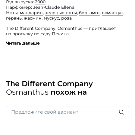
Год выпуска
2000
Парфюмер
Jean-Claude Ellena
Ноты
мандарин
,
зеленые ноты
,
бергамот
,
османтус
,
герань
,
жасмин
,
мускус
,
роза
The Different Company, Osmanthus — приглашает
на прогулку по саду Пекина.
Читать дальше
Здесь Вы столкнетесь с древними чудесами
и вдохнете ароматы хрупких белых цветов
знаменитого османтуса. На протяжении многих веков
масло этих драгоценных цветков становились
основой для самых элитных и дорогих духов. Парфюм
дарит женщинам азиатскую женственность
и их врожденную уступчивость сильному полу.
Основные ноты: китайский османтус, мандарин,
The Different Company
бергамот, зеленый лист, мускус.
Osmanthus
похож на