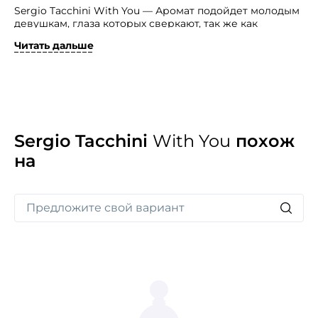
Sergio Tacchini With You — Аромат подойдет молодым
девушкам, глаза которых сверкают, так же как
и блестки на их футболках, а у их ног, украшенных
Читать дальше
туфлями на высоком каблуке, лежит весь мир.
Верхние ноты представлены аккордами мандарина,
розового грейпфрута и петитгрейна. Цветочное
сердце дарит букет из фрезии, розы и сиринги.
Наконец теплая, мягкая база включает белую амбру,
мускус и кедр.
Sergio Tacchini
With You
похож
на