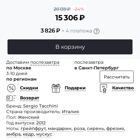
20 139
₽
-24%
15 306
₽
3 826
₽
× 4 платежа
В корзину
Доставим
послезавтра
послезавтра
по Москве
в Санкт-Петербург
3-10 дней
Рассчитать
по регионам
Скидки
Подарки
Качество
Возврат
Бренд
Sergio Tacchini
Страна производитель
Италия
Пол
Женский
Год выпуска
2012
Ноты
грейпфрут
,
мандарин
,
роза
,
сирень
,
фрезия
,
амбра
,
кедр
,
мускус