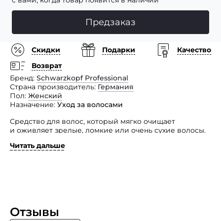
с вами, когда товар появится в наличии
Предзаказ
Скидки
Подарки
Качество
Возврат
Бренд
Schwarzkopf Professional
Страна производитель
Германия
Пол
Женский
Назначение
Уход за волосами
Средство для волос, который мягко очищает
и оживляет зрелые, ломкие или очень сухие волосы.
Подходит для очень сухих типов волос.
Читать дальше
Этот насыщенный шампунь восстанавливает
выработку кератина, делая волосы более стойкими
и мягкими. Со временем естественное производство
кератина уменьшается, и волосы становятся более
слабыми или сухими. Комплекс Q10+ был создан для
удовлетворения особых потребностей зрелых волос:
он помогает уменьшить видимые признаки старения,
Отзывы
одновременно стимулируя естественный синтез