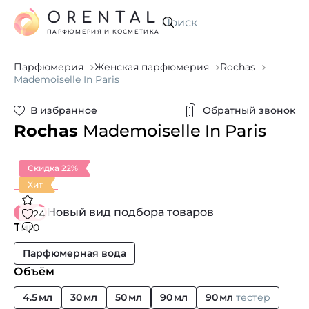
ORENTAL
Искать
ПАРФЮМЕРИЯ И КОСМЕТИКА
Парфюмерия
Женская парфюмерия
Rochas
Mademoiselle In Paris
В избранное
Обратный звонок
Rochas
Mademoiselle In Paris
Скидка 22%
Хит
Новый вид подбора товаров
24
Тип
0
Парфюмерная вода
Объём
4.5 мл
30 мл
50 мл
90 мл
90 мл
тестер