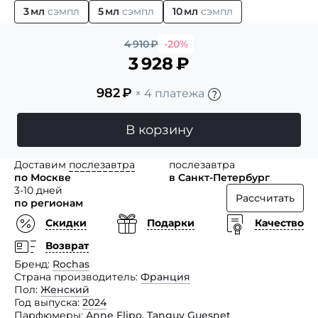
3 мл
сэмпл
5 мл
сэмпл
10 мл
сэмпл
4 910
₽
-20%
3 928
₽
982
₽
× 4 платежа
В корзину
Доставим
послезавтра
послезавтра
по Москве
в Санкт-Петербург
3-10 дней
Рассчитать
по регионам
Скидки
Подарки
Качество
Возврат
Бренд
Rochas
Страна производитель
Франция
Пол
Женский
Год выпуска
2024
Парфюмеры
Anne Flipo
,
Tanguy Guesnet