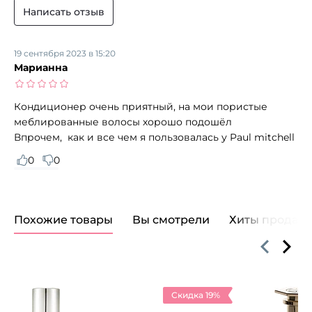
кондиционера на чистые волосы, равномерно
Написать отзыв
распределяя от корней до кончиков, помассируйте,
подержите минут 5 на волосах, затем смойте теплой
водой.
19 сентября 2023 в 15:20
Марианна
Кондиционер очень приятный, на мои пористые
меблированные волосы хорошо подошёл
Впрочем, как и все чем я пользовалась у Paul mitchell
0
0
Похожие товары
Вы смотрели
Хиты продаж
Скидка 19%