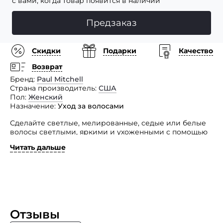
с вами, когда товар появится в наличии
Предзаказ
Скидки
Подарки
Качество
Возврат
Бренд
Paul Mitchell
Страна производитель
США
Пол
Женский
Назначение
Уход за волосами
Сделайте светлые, мелированные, седые или белые
волосы светлыми, яркими и ухоженными с помощью
этого фиолетового кондиционера.
Читать дальше
Оттеночный кондиционер для осветленных волос
дополнительно увлажняет и смягчает волосы.
Благодаря содержанию фиолетового пигмента,
поддерживает холодный оттенок на осветленных
и светлых волосах. Помогает осветлить седые волосы.
Без глютена. Без парабенов.
Отзывы
Способ применения: нанесите небольшое количество