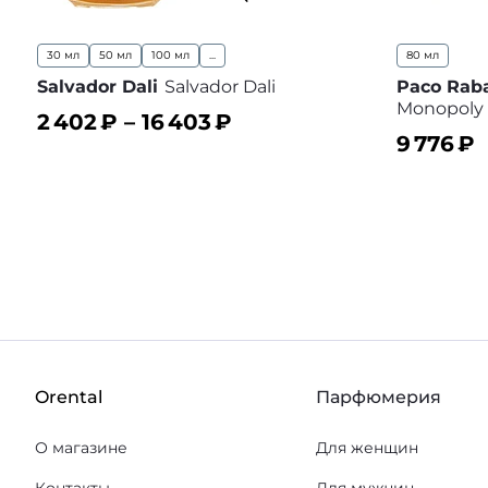
30 мл
50 мл
100 мл
...
80 мл
Salvador Dali
Salvador Dali
Paco Rab
Monopoly
2 402
₽ –
16 403
₽
9 776
₽
В корзину
В избранное
В корз
Orental
Парфюмерия
О магазине
Для женщин