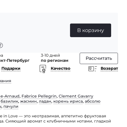
В корзину
ра
3-10 дней
Рассчитать
нкт-Петербург
по регионам
Подарки
Качество
Возврат
пания
he-Arnaud
,
Fabrice Pellegrin
,
Clement Gavarry
,
базилик
,
жасмин
,
ладан
,
корень ириса
,
абсолю
ы
,
пачули
in Love — это неотразимая, аппетитно фруктовая
да. Сияющий аромат с клубничными нотами, гладкой
ю притягивает своей интенсивностью и чувственным