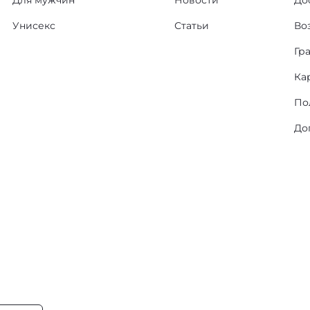
Для мужчин
Новости
До
Унисекс
Статьи
Во
Гр
Ка
По
До