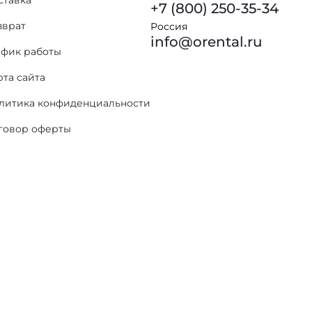
ставка
+7 (800) 250-35-34
зврат
Россия
info@orental.ru
афик работы
рта сайта
литика конфиденциальности
говор оферты