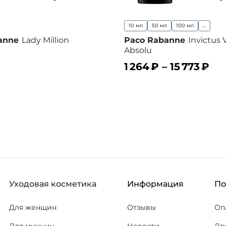
10 мл
50 мл
100 мл
...
anne
Lady Million
Paco Rabanne
Invictus 
Absolu
1 264
₽ –
15 773
₽
ину
В корзину
В избранное
В
Уходовая косметика
Информация
П
Для женщин
Отзывы
Оп