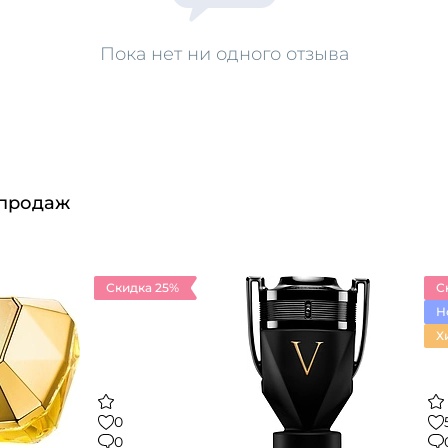
Пока нет ни одного отзыва
 продаж
Скидка 25%
С
Н
Х
0
0