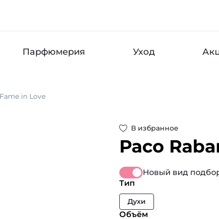
Парфюмерия
Уход
Ак
Fame in Love
В избранное
Paco Raba
Новый вид подбор
Тип
Духи
Объём