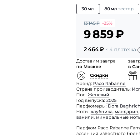
30 мл
80 мл
тестер
13 145
₽
-25%
9 859
₽
2 464
₽
× 4 платежа
Доставим
завтра
завт
по Москве
в Са
Скидки
Бренд
Paco Rabanne
Страна производитель
Ис
Пол
Женский
Год выпуска
2025
Парфюмеры
Dora Baghric
Ноты
клубника
,
мандарин
ванили
,
минеральные нот
Парфюм Paco Rabanne Fame 
эссенция известного брен
радужкой и теплой ваниль