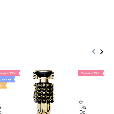
кидка 25%
Скидка 25%
овинка
ит
5
15
0
0