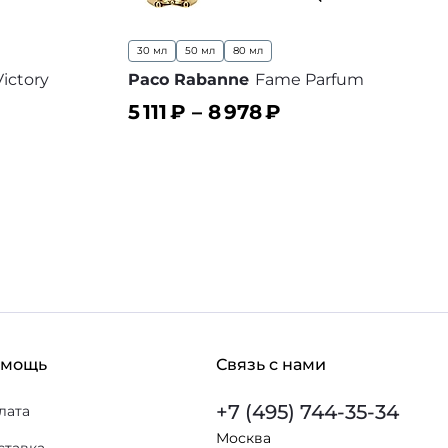
30 мл
50 мл
80 мл
Victory
Paco Rabanne
Fame Parfum
5 111
₽ –
8 978
₽
В корзину
В избранное
 избранное
омощь
Связь с нами
+7 (495) 744-35-34
лата
Москва