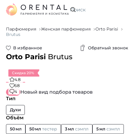
ORENTAL
Искать
ПАРФЮМЕРИЯ И КОСМЕТИКА
Парфюмерия
Женская парфюмерия
Orto Parisi
Brutus
В избранное
Обратный звонок
Orto Parisi
Brutus
Скидка 20%
4.8
68
4
Новый вид подбора товаров
Тип
Духи
Объём
50 мл
50 мл
тестер
3 мл
сэмпл
5 мл
сэмпл