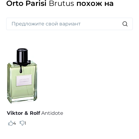
Orto Parisi
Brutus
похож на
Viktor & Rolf
Antidote
4
1