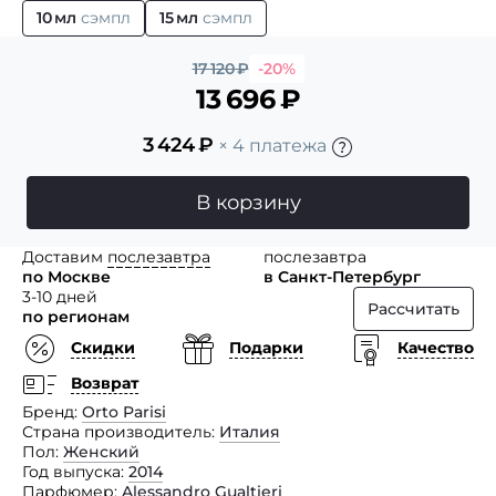
10 мл
сэмпл
15 мл
сэмпл
17 120
₽
-20%
13 696
₽
3 424
₽
× 4 платежа
В корзину
Доставим
послезавтра
послезавтра
по Москве
в Санкт-Петербург
3-10 дней
Рассчитать
по регионам
Скидки
Подарки
Качество
Возврат
Бренд
Orto Parisi
Страна производитель
Италия
Пол
Женский
Год выпуска
2014
Парфюмер
Alessandro Gualtieri