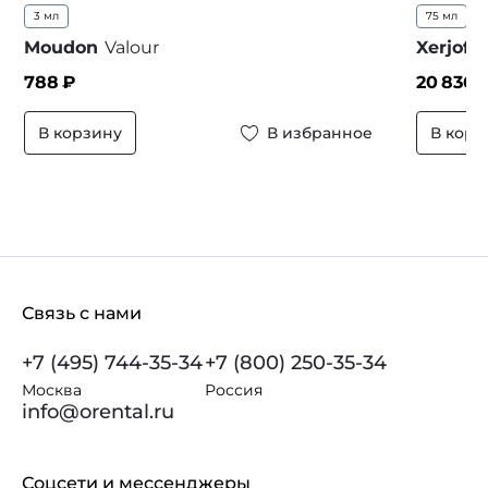
3 мл
75 мл
Moudon
Valour
Xerjoff
788
₽
20 836
В корзину
В избранное
В корз
Связь с нами
+7 (495) 744-35-34
+7 (800) 250-35-34
Москва
Россия
info@orental.ru
Соцсети и мессенджеры