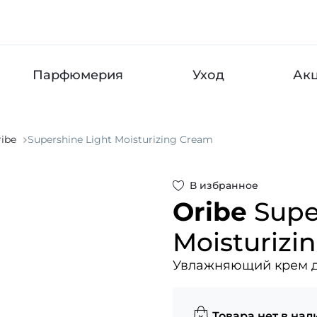
Парфюмерия
Уход
Ак
ibe
Supershine Light Moisturizing Cream
В избранное
Oribe
Supe
Moisturizi
Увлажняющий крем д
Товара нет в нал