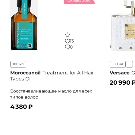
Скидка 20%
13
0
100 мл
100 мл
...
Moroccanoil
Treatment for All Hair
Versace
G
Types Oil
20 990
₽
Восстанавливающее масло для всех
В корз
типов волос
4 380
₽
В корзину
В избранное