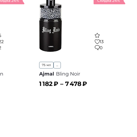
кидка 24%
Скидка 24%
5
22
13
2
0
75 мл
...
en
Ajmal
Bling Noir
1 182
₽ –
7 478
₽
В корзину
В избранное
 избранное