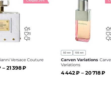
Скидка 24%
С
5
11
2
50 мл
105 мл
ianni Versace Couture
Carven Variations
Carv
Variations
 –
21 398
₽
4 442
₽ –
20 718
₽
ину
В избранное
В корзину
В