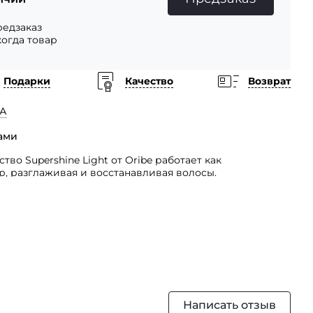
едзаказ
когда товар
Подарки
Качество
Возврат
А
сами
во Supershine Light от Oribe работает как
 разглаживая и восстанавливая волосы.
матного комплекса с экстрактами арбуза, личи
орый укрощает пушистость и успокаивает сухие пряди,
овый секрет блестящей идеальной прически.
ьшое количество крема нанести на влажные волосы.
разом или феном. Использовать для увлажнения
Написать отзыв