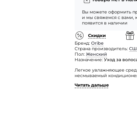
Вы можете оформить пр
и мы свяжемся с вами, 
появится в наличии
Скидки
Бренд
Oribe
Страна производитель
СШ
Пол
Женский
Назначение
Уход за воло
Легкое увлажняющее средст
несмываемый кондиционер,
Читать дальше
Состоит из фирменного аро
и цветков эдельвейса, кот
не утяжеляя их. Это Ваш н
Способ применения: небол
Высушить естественным об
кончиков в течение дня.