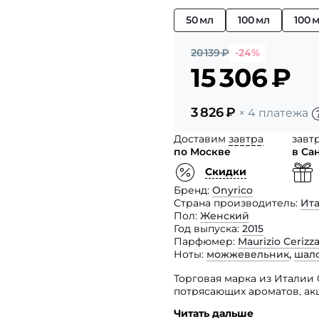
50 мл
100 мл
100 
20 139
₽
-24%
15 306
₽
3 826
₽
× 4 платежа
Доставим
завтра
завт
по Москве
в Са
Скидки
Бренд
Onyrico
Страна производитель
Ит
Пол
Женский
Год выпуска
2015
Парфюмер
Maurizio Cerizz
Ноты
можжевельник
,
шал
Торговая марка из Италии 
потрясающих ароматов, ак
которое не только отлича
Читать дальше
но и поможет вам понять, 