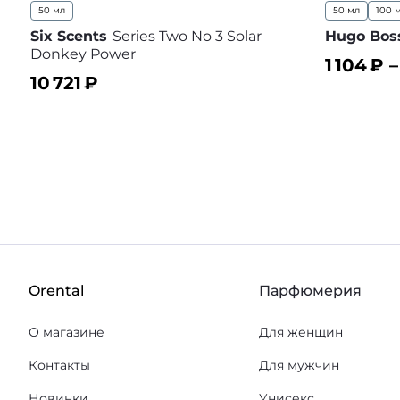
50 мл
50 мл
100 
Six Scents
Series Two No 3 Solar
Hugo Bos
Donkey Power
1 104
₽ 
10 721
₽
В корз
В корзину
В избранное
Orental
Парфюмерия
О магазине
Для женщин
Контакты
Для мужчин
Новинки
Унисекс