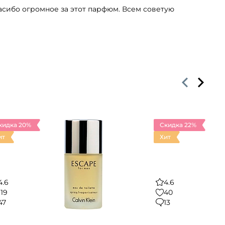
асибо огромное за этот парфюм. Всем советую
кидка 20%
Скидка 22%
ит
Хит
4.6
4.6
119
40
47
13