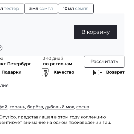
мл
тестер
5 мл
сэмпл
10 мл
сэмпл
В корзину
ра
3-10 дней
Рассчитать
нкт-Петербург
по регионам
Подарки
Качество
Возврат
алия
a
фей
,
герань
,
берёза
,
дубовый мох
,
сосна
Onyrico, представившая в этом году коллекцию
центирует внимание на одном произведении Tau,
ется невиданной красотой исполняемой мелодии,
какова ваша миссия в жизни.