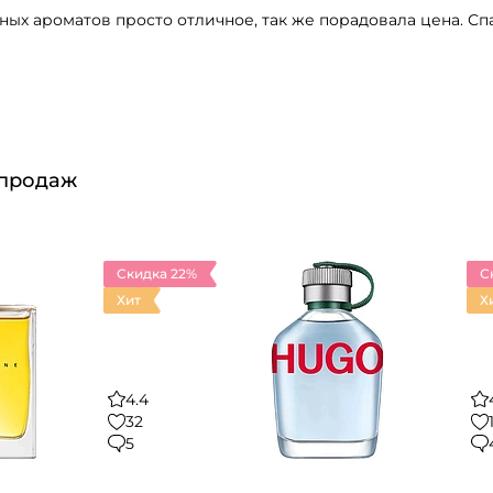
ных ароматов просто отличное, так же порадовала цена. Сп
 продаж
Скидка 22%
С
Хит
Х
4.4
32
5