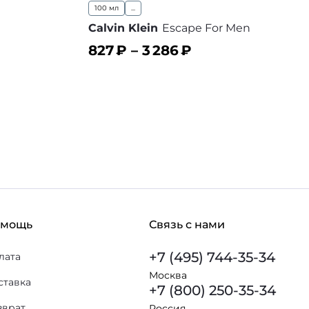
100 мл
...
Calvin Klein
Escape For Men
827
₽ –
3 286
₽
В корзину
 избранное
В избранное
омощь
Связь с нами
+7 (495) 744-35-34
лата
Москва
ставка
+7 (800) 250-35-34
зврат
Россия