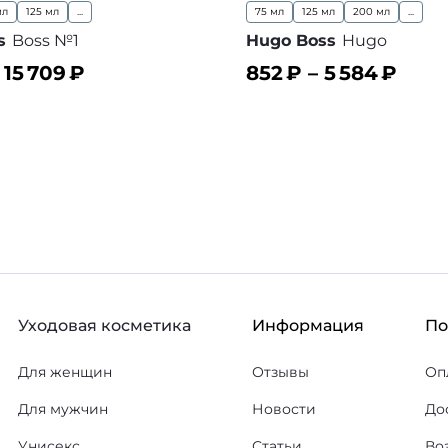
мл
125 мл
...
75 мл
125 мл
200 мл
...
s
Boss №1
Hugo Boss
Hugo
–
15 709
₽
852
₽ –
5 584
₽
ину
В корзину
В избранное
В
Уходовая косметика
Информация
П
Для женщин
Отзывы
Оп
Для мужчин
Новости
До
Унисекс
Статьи
Во