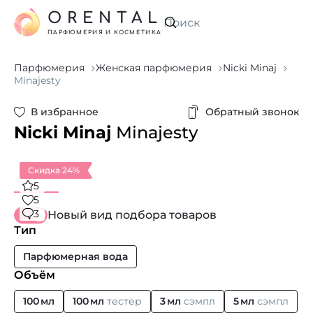
ORENTAL
Искать
ПАРФЮМЕРИЯ И КОСМЕТИКА
Парфюмерия
Женская парфюмерия
Nicki Minaj
Minajesty
В избранное
Обратный звонок
Nicki Minaj
Minajesty
Скидка 24%
5
5
3
Новый вид подбора товаров
Тип
Парфюмерная вода
Объём
100 мл
100 мл
тестер
3 мл
сэмпл
5 мл
сэмпл