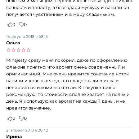
нежным и манящим, персик и красные ягоды придают
сочность и теплоту, а благодаря мускусу и ванили он
получается чувственным и в меру сладеньким.
0
0
16 августа 2018 в 08:13
Ольга
Minajesty сразу меня покорил, даже по оформлению
флакона понятно, что аромат очень современный и
оригинальный. Мне очень нравится сочетание ноток
ванили и красных ягод, это сладость, кислинка и
невероятная изюминка что ли. К покупке точно
рекомендую, по стойкости вполне хватает на полный
день. Я использую как аромат на каждый день , мне
нравится звучание.
0
0
21 апреля 2018 в 20:42
Ирина