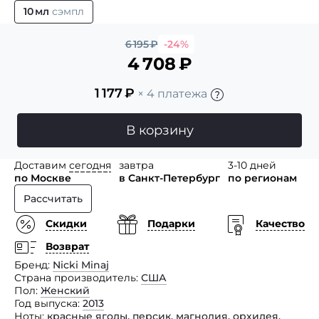
10 мл
сэмпл
6 195
₽
-24%
4 708
₽
1 177
₽
× 4 платежа
В корзину
Доставим
сегодня
завтра
3-10 дней
по Москве
в Санкт-Петербург
по регионам
Рассчитать
Скидки
Подарки
Качество
Возврат
Бренд
Nicki Minaj
Страна производитель
США
Пол
Женский
Год выпуска
2013
Ноты
красные ягоды
,
персик
,
магнолия
,
орхидея
,