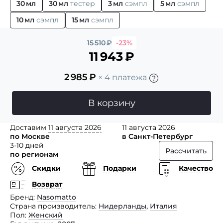
30 мл
30 мл
тестер
3 мл
сэмпл
5 мл
сэмпл
10 мл
сэмпл
15 мл
сэмпл
15 510
₽
-23%
11 943
₽
2 985
₽
× 4 платежа
В корзину
Доставим
11 августа 2026
11 августа 2026
по Москве
в Санкт-Петербург
3-10 дней
Рассчитать
по регионам
Скидки
Подарки
Качество
Возврат
Бренд
Nasomatto
Страна производитель
Нидерланды
,
Италия
Пол
Женский