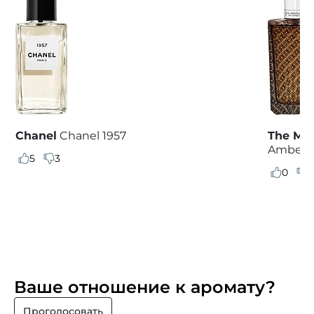
Chanel
Chanel 1957
The Mer
Amber
5
3
0
0
Ваше отношение к аромату?
Проголосовать