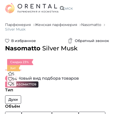
ORENTAL
Искать
ПАРФЮМЕРИЯ И КОСМЕТИКА
Парфюмерия
Женская парфюмерия
Nasomatto
Silver Musk
В избранное
Обратный звонок
Nasomatto
Silver Musk
Скидка 23%
Хит
5
Новый вид подбора товаров
94
5
-9% NASOMATTO9
Тип
Духи
Объём