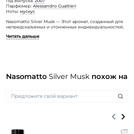
Год выпуска
2007
Парфюмер
Alessandro Gualtieri
Ноты
мускус
Nasomatto Silver Musk — Этот аромат, созданный для
непредсказуемых и утонченных индивидуальностей,
приносить в жизнь своего обладателя радость,
Читать дальше
провоцирует его на поступки, вдохновляет
и позволяет творить.
Оригинальность этого великолепного унисекс
аромата построена на использваонии богатства
гаммы белого мускуса, который обладает
роскошными нотами сильнейших природных
афродизиаков.
Nasomatto
Silver Musk
похож на