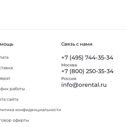
омощь
Связь с нами
+7 (495) 744-35-34
лата
Москва
ставка
+7 (800) 250-35-34
зврат
Россия
info@orental.ru
афик работы
рта сайта
литика конфиденциальности
говор оферты