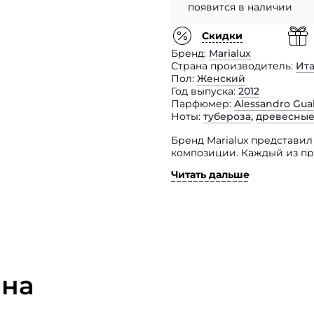
появится в наличии
Скидки
Бренд
Marialux
Страна производитель
Ит
Пол
Женский
Год выпуска
2012
Парфюмер
Alessandro Gual
Ноты
тубероза
,
древесные
Бренд Marialux представи
композиции. Каждый из пр
их созданием работал тала
Читать дальше
Как оригинальное признан
письмом, хранящимся в ниж
закончится, появляются в
пополнил семейство восто
натурам. Это ода тайной л
на бумаге.
 на