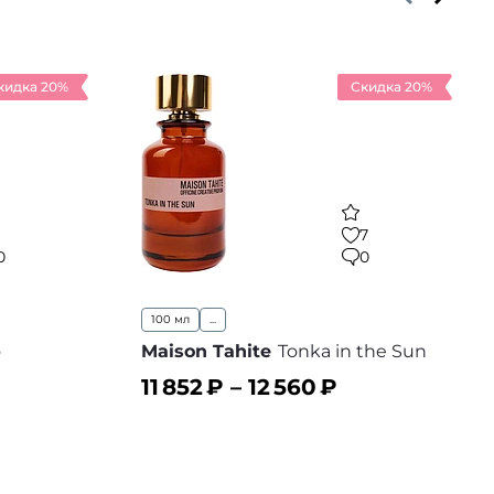
кидка 20%
Скидка 20%
1
7
0
0
100 мл
...
o
Maison Tahite
Tonka in the Sun
11 852
₽ –
12 560
₽
В корзину
В избранное
 избранное