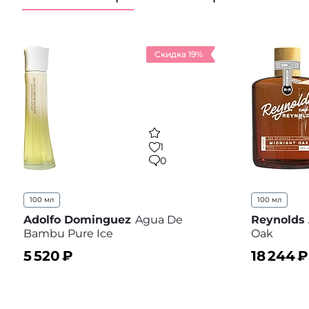
Скидка 19%
1
0
100 мл
100 мл
Adolfo Dominguez
Agua De
Reynolds
Bambu Pure Ice
Oak
5 520
₽
18 244
₽
В корзину
В корз
В избранное