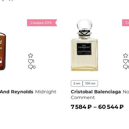
Скидка 20%
С
1
0
2 мл
100 мл
 And Reynolds
Midnight
Cristobal Balenciaga
N
Comment
7 584
₽ –
60 544
₽
ину
В корзину
В избранное
В