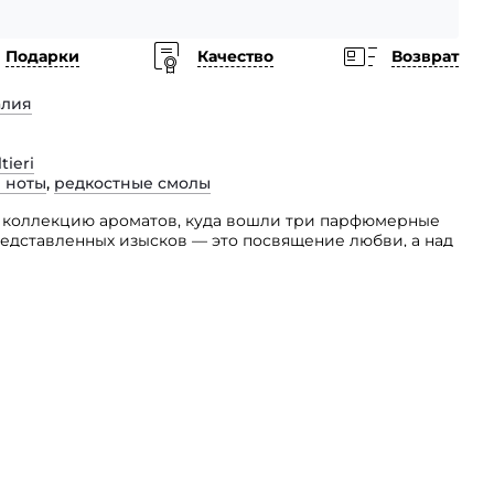
Подарки
Качество
Возврат
алия
tieri
 ноты
,
редкостные смолы
л коллекцию ароматов, куда вошли три парфюмерные
едставленных изысков — это посвящение любви, а над
нтливый парфюмер Alessandro Gualtieri.
ие в любви, ароматы сопровождаются сердечным
ней части флакончика. После того как аромат
ыгравированные любовные признания. Парфюм Madly
чно-цветочных и адресован страстным эротичным
юбви, тайна которой оставляет лишь легкий след