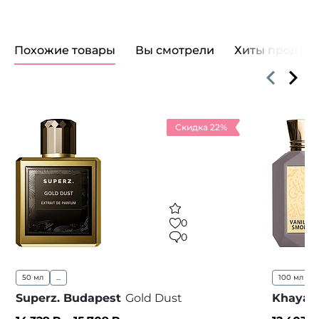
Похожие товары
Вы смотрели
Хиты продаж
Скидка 22%
0
0
50 мл
...
100 мл
Superz. Budapest
Gold Dust
Khayali