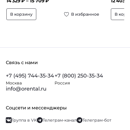
14 329
₽ –
15 709
₽
12 403
₽
В корзину
В избранное
В корз
Связь с нами
+7 (495) 744-35-34
+7 (800) 250-35-34
Москва
Россия
info@orental.ru
Соцсети и мессенджеры
Группа в VK
Телеграм-канал
Телеграм-бот