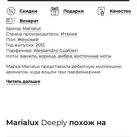
Скидки
Подарки
Качество
Возврат
Бренд
Marialux
Страна производитель
Италия
Пол
Женский
Год выпуска
2012
Парфюмер
Alessandro Gualtieri
Ноты
ваниль
,
корица
,
амбра
,
восточные ноты
Марка Marialux представила дебютную коллекцию
ароматов, куда вошли три парфюмерные
композиции. Каждый из представленных изысков —
Читать дальше
это посвящение любви, а над их созданием работал
талантливый парфюмер Alessandro Gualtieri.
Как оригинальное признание в любви, ароматы
сопровождаются сердечным письмом, хранящимся
в нижней части флакончика. После того как аромат
закончится, появляются выгравированные любовные
признания. Парфюм Deeply пополнил семейство
Marialux
Deeply
похож на
восточно-пряных и адресован утонченным
изысканным женщинам. Притягательный
и волнующий запах соблазняет, в нем таится