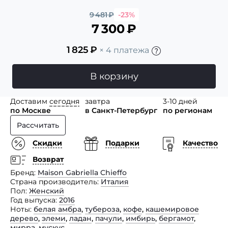
9 481
₽
-23%
7 300
₽
1 825
₽
× 4 платежа
В корзину
Доставим
сегодня
завтра
3-10 дней
по Москве
в Санкт-Петербург
по регионам
Рассчитать
Скидки
Подарки
Качество
Возврат
Бренд
Maison Gabriella Chieffo
Страна производитель
Италия
Пол
Женский
Год выпуска
2016
Ноты
белая амбра
,
тубероза
,
кофе
,
кашемировое
дерево
,
элеми
,
ладан
,
пачули
,
имбирь
,
бергамот
,
мирра
,
мускус