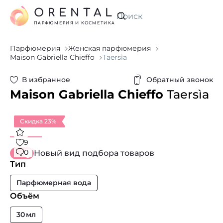
ORENTAL
Искать
ПАРФЮМЕРИЯ И КОСМЕТИКА
Парфюмерия
Женская парфюмерия
Maison Gabriella Chieffo
Taersìa
В избранное
Обратный звонок
Maison Gabriella Chieffo
Taersìa
Скидка 23%
9
0
Новый вид подбора товаров
Тип
Парфюмерная вода
Объём
30 мл