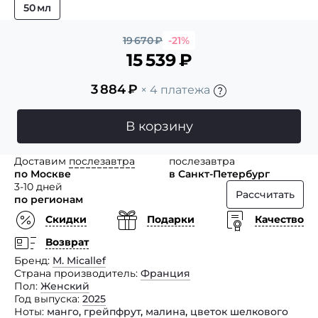
50 мл
19 670
₽
-21%
15 539
₽
3 884
₽
× 4 платежа
В корзину
Доставим
послезавтра
послезавтра
по Москве
в Санкт-Петербург
3-10 дней
Рассчитать
по регионам
Скидки
Подарки
Качество
Возврат
Бренд
M. Micallef
Страна производитель
Франция
Пол
Женский
Год выпуска
2025
Ноты
манго
,
грейпфрут
,
малина
,
цветок шелкового