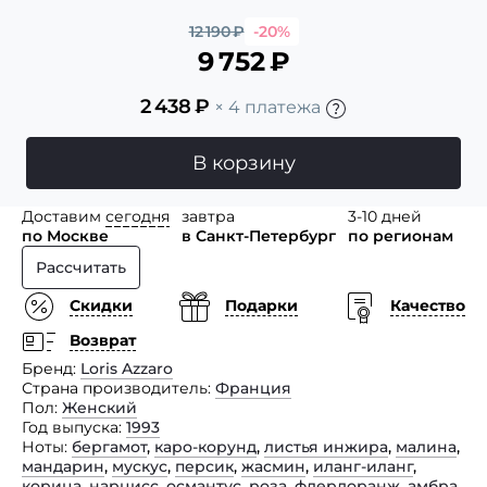
12 190
₽
-20%
9 752
₽
2 438
₽
× 4 платежа
В корзину
Доставим
сегодня
завтра
3-10 дней
по Москве
в Санкт-Петербург
по регионам
Рассчитать
Скидки
Подарки
Качество
Возврат
Бренд
Loris Azzaro
Страна производитель
Франция
Пол
Женский
Год выпуска
1993
Ноты
бергамот
,
каро-корунд
,
листья инжира
,
малина
,
мандарин
,
мускус
,
персик
,
жасмин
,
иланг-иланг
,
корица
,
нарцисс
,
османтус
,
роза
,
флердоранж
,
амбра
,