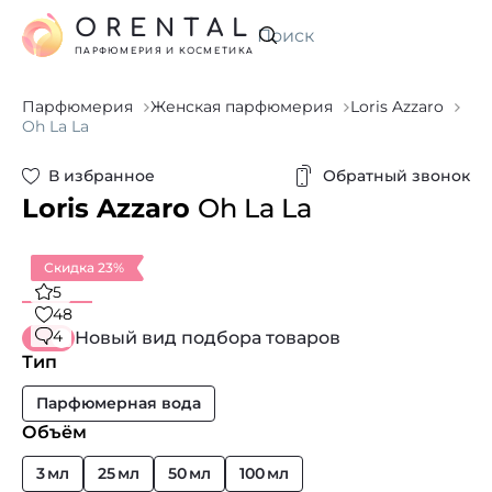
ORENTAL
Искать
ПАРФЮМЕРИЯ И КОСМЕТИКА
Парфюмерия
Женская парфюмерия
Loris Azzaro
Oh La La
В избранное
Обратный звонок
Loris Azzaro
Oh La La
Скидка 23%
5
48
4
Новый вид подбора товаров
Тип
Парфюмерная вода
Объём
3 мл
25 мл
50 мл
100 мл