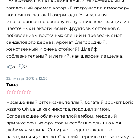
Loris Azzaro Oh La La - волшебный, таинственный и
загадочный аромат, который погружает в атмосферу
восточных сказок Шахеризады. Уникальная,
многогранная по составу и звучанию композиция из
цветочных и экзотических фруктовых оттенков с
добавлением восточных специй и древесных нот
сандалового дерева. Аромат благородный,
женственный и очень стойкий! Шлейф
соблазнительный и легкий, как шарфик из шелка.
3
0
22 января 2018 в 12:58
Тина
Насыщенный оттенками, теплый, богатый аромат Loris
Azzaro Oh La La как никогда, подошел зимой.
Согревающее облачко теплой амбры, медовый
привкус сочных фруктов и особенно слышна моя
любимая малина. Солирует недолго, жаль, но
насладиться успеваю. Сладкий персик оттеняется чуть