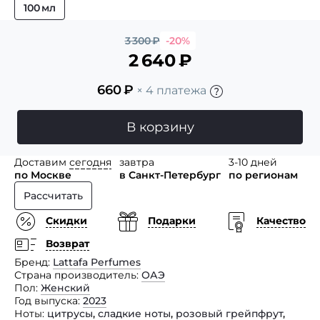
100 мл
3 300
₽
-20%
2 640
₽
660
₽
× 4 платежа
В корзину
Доставим
сегодня
завтра
3-10 дней
по Москве
в Санкт-Петербург
по регионам
Рассчитать
Скидки
Подарки
Качество
Возврат
Бренд
Lattafa Perfumes
Страна производитель
ОАЭ
Пол
Женский
Год выпуска
2023
Ноты
цитрусы
,
сладкие ноты
,
розовый грейпфрут
,