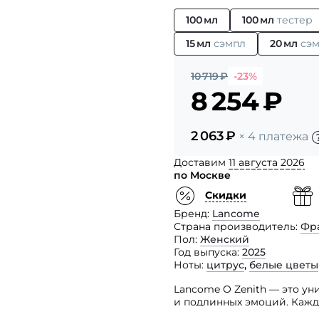
100 мл
100 мл
тестер
15 мл
сэмпл
20 мл
сэ
10 719
₽
-23%
8 254
₽
2 063
₽
× 4 платежа
Доставим
11 августа 2026
по Москве
Скидки
Бренд
Lancome
Страна производитель
Фр
Пол
Женский
Год выпуска
2025
Ноты
цитрус
,
белые цветы
Lancome O Zenith — это у
и подлинных эмоций. Кажд
Домена Роз и бережно изг