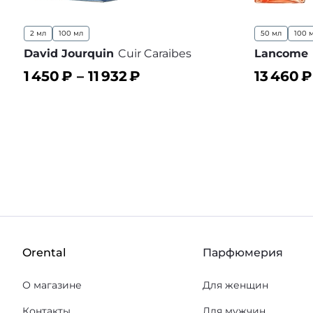
2 мл
100 мл
50 мл
100 
David Jourquin
Cuir Caraibes
Lancome
1 450
₽ –
11 932
₽
13 460
₽
В корзину
В корз
В избранное
Orental
Парфюмерия
О магазине
Для женщин
Контакты
Для мужчин