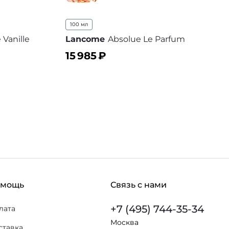
100 мл
 Vanille
Lancome
Absolue Le Parfum
15 985
₽
В корзину
В избранное
 избранное
омощь
Связь с нами
+7 (495) 744-35-34
лата
Москва
ставка