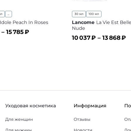
мл
...
30 мл
100 мл
Idole Peach In Roses
Lancome
La Vie Est Belle
Nude
 –
15 785
₽
10 037
₽ –
13 868
₽
ину
В избранное
В корзину
В
Уходовая косметика
Информация
П
Для женщин
Отзывы
Оп
Для мужчин
Новости
До