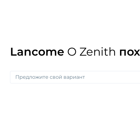
Lancome
O Zenith
пох