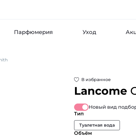
Парфюмерия
Уход
Ак
nith
В избранное
Lancome
Новый вид подбор
Тип
Туалетная вода
Объём