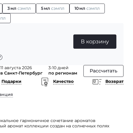
3 мл
сэмпл
5 мл
сэмпл
10 мл
сэмпл
мпл
В корзину
11 августа 2026
3-10 дней
Рассчитать
в Санкт-Петербург
по регионам
Подарки
Качество
Возврат
анция
никальное гармоничное сочетание ароматов
ый аромат коллекции создан на солнечных полях
отовлен из ингредиентов, выращенных под