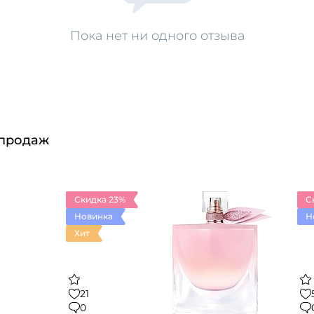
Пока нет ни одного отзыва
 продаж
Скидка 23%
С
Новинка
Н
Хит
21
0