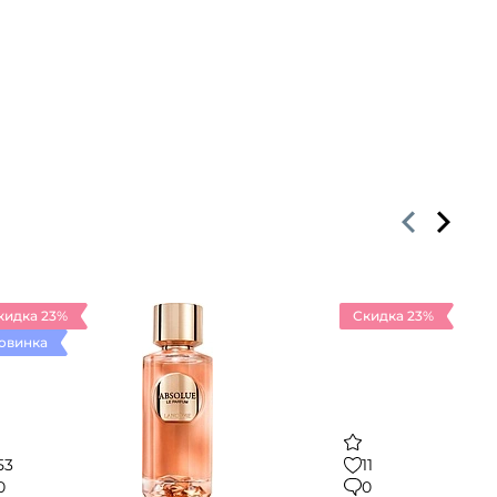
кидка 23%
Скидка 23%
овинка
53
11
0
0