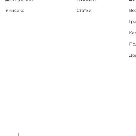
Унисекс
Статьи
Во
Гр
Ка
По
До