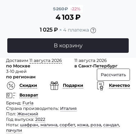
5 260
₽
-22%
4 103
₽
1 025
₽
× 4 платежа
В корзину
Доставим
11 августа 2026
11 августа 2026
по Москве
в Санкт-Петербург
3-10 дней
Рассчитать
по регионам
Скидки
Подарки
Качество
Возврат
Бренд
Furla
Страна производитель
Италия
Пол
Женский
Год выпуска
2022
Ноты
шафран
,
малина
,
сорбет
,
кожа
,
роза
,
сандал
,
пачули