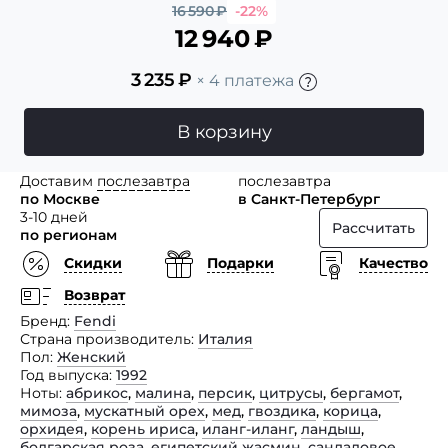
16 590
₽
-22%
12 940
₽
3 235
₽
× 4 платежа
В корзину
Доставим
послезавтра
послезавтра
по Москве
в Санкт-Петербург
3-10 дней
Рассчитать
по регионам
Скидки
Подарки
Качество
Возврат
Бренд
Fendi
Страна производитель
Италия
Пол
Женский
Год выпуска
1992
Ноты
абрикос
,
малина
,
персик
,
цитрусы
,
бергамот
,
мимоза
,
мускатный орех
,
мед
,
гвоздика
,
корица
,
орхидея
,
корень ириса
,
иланг-иланг
,
ландыш
,
болгарская роза
,
египетский жасмин
,
сандаловое