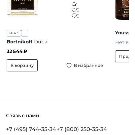
0
0
Youssof
50 мл
...
Bortnikoff
Dubai
Нет в н
32 544
₽
Предз
В корзину
В избранное
Связь с нами
+7 (495) 744-35-34
+7 (800) 250-35-34