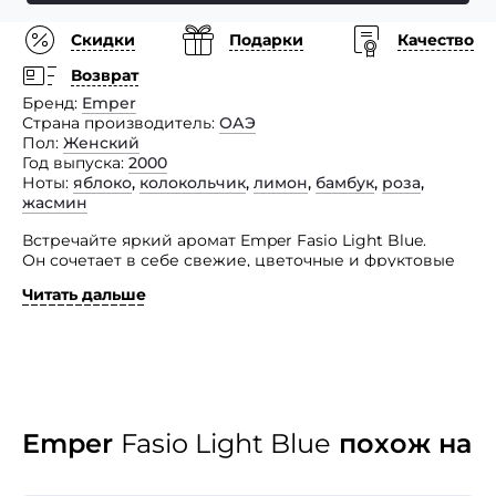
Скидки
Подарки
Качество
Возврат
Бренд
Emper
Страна производитель
ОАЭ
Пол
Женский
Год выпуска
2000
Ноты
яблоко
,
колокольчик
,
лимон
,
бамбук
,
роза
,
жасмин
Встречайте яркий аромат Emper Fasio Light Blue.
Он сочетает в себе свежие, цветочные и фруктовые
ноты, пробуждающие ваши глубокие желания
Читать дальше
и чувственность. Его сложный дизайн начинается
с великолепного светло-голубого колпачка,
вдохновленного красотой бесконечного синего неба.
А сам облачный флакон представляет таинственность
и очарование, лежащие в основе шикарной
женщины, которой адресована данная парфюмерная
композиция. Парфюм подходит как для
Emper
Fasio Light Blue
похож на
повседневного использования, так и для особых
случаев. Его благоухание создает незабываемое
впечатление.