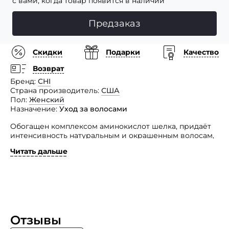
с вами, когда товар появится в наличии
Предзаказ
Скидки
Подарки
Качество
Возврат
Бренд
CHI
Страна производитель
США
Пол
Женский
Назначение
Уход за волосами
Обогащен комплексом аминокислот шелка, придаёт
интенсивность натуральным и окрашенным волосам,
одновременно питая структуру волос.
Читать дальше
Подчеркивает натуральный оттенок и помогает
окрашенным волосам сохранить яркость и блеск
до следующего визита в салон. Подходит для
ежедневного использования. Оттеночный
кондиционер Серебряный Блонд CHI усиливает цвет
и тонирует ранее окрашенные волосы. Увлажненные,
мягкие и гладкие волосы, наполненные яркими
Отзывы
и сияющими оттенками.