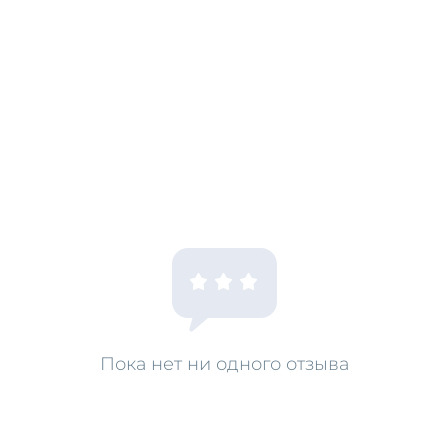
Глубоко проникает в волос
Делает волосы невероятно
не «утяжеляя» их.
Способ применения: нанести
на влажные волосы, равно
Рекомендуется для ежедне
Пока нет ни одного отзыва