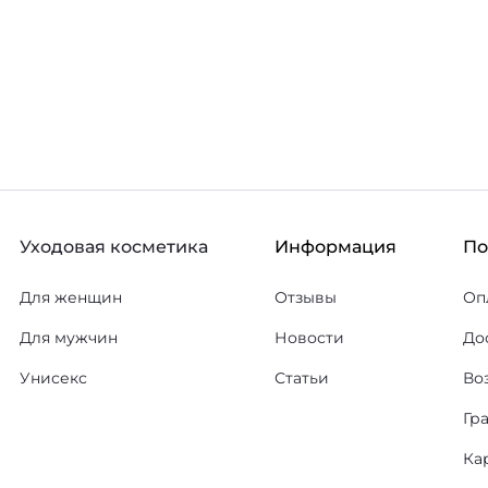
ину
В корзину
В избранное
В
Уходовая косметика
Информация
П
Для женщин
Отзывы
Оп
Для мужчин
Новости
До
Унисекс
Статьи
Во
Гр
Ка