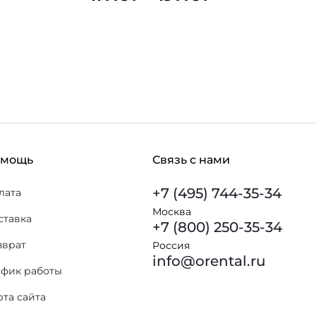
 избранное
В корзину
В избранное
омощь
Связь с нами
+7 (495) 744-35-34
лата
Москва
ставка
+7 (800) 250-35-34
зврат
Россия
info@orental.ru
афик работы
рта сайта