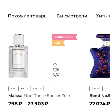
Похожие товары
Вы смотрели
Хиты
Скидка 22%
Хит
8
0
2 мл
50 мл
100 мл
...
100 мл
...
Maissa
Une Danse Sur Les Toits
Bond No.
798
₽ –
23 903
₽
22 074
₽