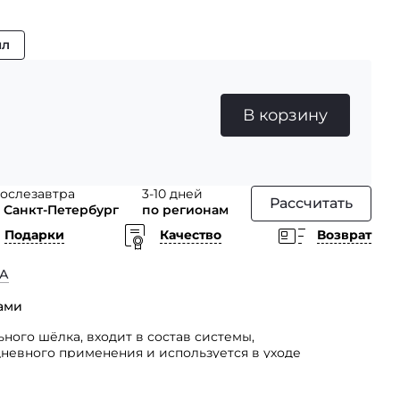
мл
В корзину
ослезавтра
3-10 дней
Рассчитать
 Санкт-Петербург
по регионам
Подарки
Качество
Возврат
А
сами
ьного шёлка, входит в состав системы,
невного применения и используется в уходе
и к сухости волосами, а также за волосами,
 процедурам.