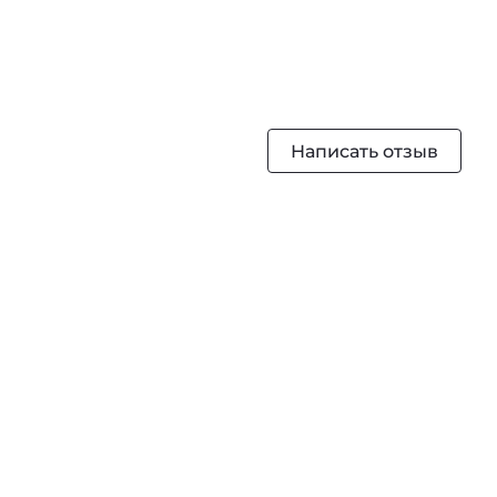
, восстанавливает и поддерживает кутикулярный слой.
 мягкими, послушными и блестящими,
 небольшое количество CHI Infra Silk Infusion
мерно распределить по всей длинне, не смывать.
вного использования для всех типов волос.
Написать отзыв