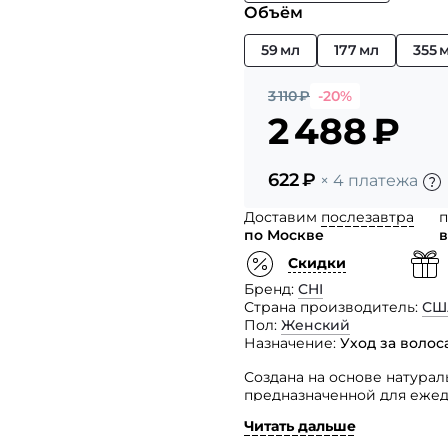
Объём
59 мл
177 мл
355 
3 110
₽
-20%
2 488
₽
622
₽
× 4 платежа
Доставим
послезавтра
п
по Москве
в
Скидки
Бренд
CHI
Страна производитель
СШ
Пол
Женский
Назначение
Уход за воло
Создана на основе натурал
предназначенной для ежед
за нормальными и склонным
Читать дальше
подвергшимся химическим