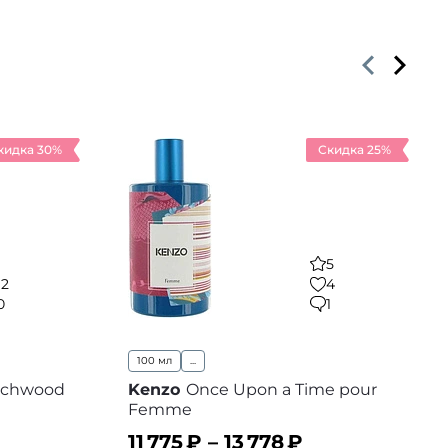
кидка 30%
Скидка 25%
5
12
4
0
1
100 мл
...
Richwood
Kenzo
Once Upon a Time pour
Femme
11 775
₽ –
13 778
₽