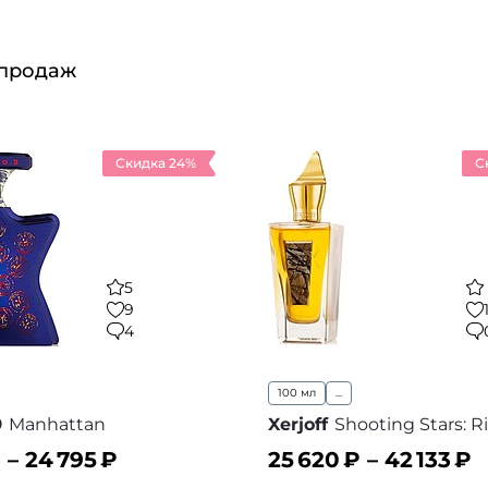
 продаж
Скидка 24%
С
5
9
4
100 мл
...
9
Manhattan
Xerjoff
Shooting Stars: 
 –
24 795
₽
25 620
₽ –
42 133
₽