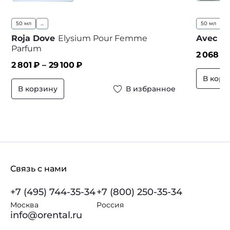
50 мл
...
50 мл
...
Roja Dove
Elysium Pour Femme
Avec Dе
Parfum
2 068
₽ 
2 801
₽ –
29 100
₽
В корз
В корзину
В избранное
Связь с нами
+7 (495) 744-35-34
+7 (800) 250-35-34
Москва
Россия
info@orental.ru