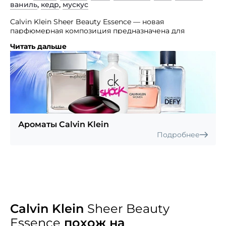
ваниль
,
кедр
,
мускус
Calvin Klein Sheer Beauty Essence — новая
парфюмерная композиция предназначена для
молодого поколения.
Читать дальше
Парфюм для нежных, мечтательных девушек, который
подчёркивает их утончённость и элегантность.
Обладательницы нового аромата почувствуют себя
ещё более женственными и будут ловить на себе
восхищённые мужские взгляды. Основные ноты:
груша, персик, пион, магнолия, роза, сирень, ваниль,
кедр, мускус.
Ароматы Calvin Klein
Подробнее
Calvin Klein
Sheer Beauty
Essence
похож на