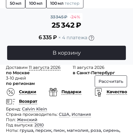
50 мл
100 мл
100 мл
тестер
33 345
₽
-24%
25 342
₽
6 335
₽
× 4 платежа
В корзину
Доставим
11 августа 2026
11 августа 2026
по Москве
в Санкт-Петербург
3-10 дней
Рассчитать
по регионам
Скидки
Подарки
Качество
Возврат
Бренд
Calvin Klein
Страна производитель
США
,
Испания
Пол
Женский
Год выпуска
2010
Ноты
груша
,
персик
,
пион
,
магнолия
,
роза
,
сирень
,