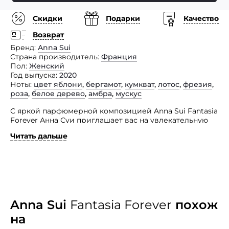
Скидки
Подарки
Качество
Возврат
Бренд
Anna Sui
Страна производитель
Франция
Пол
Женский
Год выпуска
2020
Ноты
цвет яблони
,
бергамот
,
кумкват
,
лотос
,
фрезия
,
роза
,
белое дерево
,
амбра
,
мускус
С яркой парфюмерной композицией Anna Sui Fantasia
Forever Анна Суи приглашает вас на увлекательную
и незатейливую карусельную прогулку.
Читать дальше
Отправляйтесь в место, где встречаются очарование
и гламур, и исследуйте сложную красоту волшебства
розовой фантазии.
Ваши удивительные моменты детства, яркие моменты
жизни и трепетные встречи закружат вас в вихре
этой карусели, имя которой — жизнь. Это цветочно-
фруктовый аромат для молодых романтичных
Anna Sui
Fantasia Forever
похож
женщин. Он подарит хрустящее, сладкое, сочное,
на
женственное и несомненно восхитительное
благоухание.