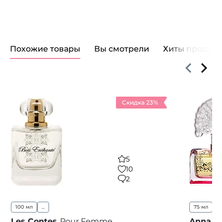
Похожие товары
Вы смотрели
Хиты продаж
Скидка 23%
5
10
2
100 мл
...
75 мл
Les Contes
Pour Femme
Anna Su