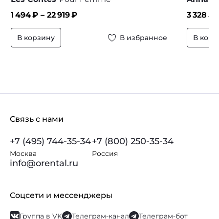
1 494
₽ –
22 919
₽
3 328
₽
В корзину
В избранное
В корз
Связь с нами
+7 (495) 744-35-34
+7 (800) 250-35-34
Москва
Россия
info@orental.ru
Соцсети и мессенджеры
Группа в VK
Телеграм-канал
Телеграм-бот