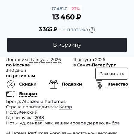
17 481
₽
-23%
13 460
₽
3 365
₽
× 4 платежа
В корзину
Доставим
11 августа 2026
11 августа 2026
по Москве
в Санкт-Петербург
3-10 дней
Рассчитать
по регионам
Скидки
Подарки
Качество
Возврат
Бренд
Al Jazeera Perfumes
Страна производитель
Катар
Пол
Женский
Год выпуска
2018
Ноты
уд
,
сандал
,
мак
,
кашемировое дерево
,
амбра
Al Jazeera Perfumes Poppies — восточно-цветочная