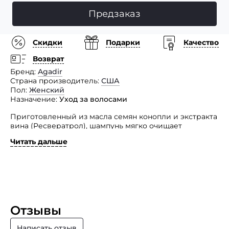
Предзаказ
Скидки
Подарки
Качество
Возврат
Бренд
Agadir
Страна производитель
США
Пол
Женский
Назначение
Уход за волосами
Приготовленный из масла семян конопли и экстракта
вина (Ресвератрол), шампунь мягко очищает
и увлажняет, бережно сохраняет цвет окрашенных
Читать дальше
волос.
Революционная технология укрепления FiberHance ™
восстанавливает волосы изнутри, делая их в 3 раза
сильнее. Обогащенный фитонутриентами
на растительной основе, он питает и восстанавливает,
интенсивно увлажняет волосы и придает им яркость
и здоровый вид.
Отзывы
Способ применения: небольшое количество шампуня
Написать отзыв