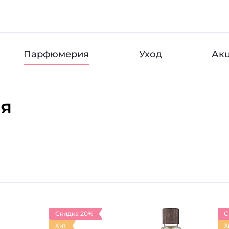
Парфюмерия
Уход
Ак
я
Скидка 20%
С
Хит
Х