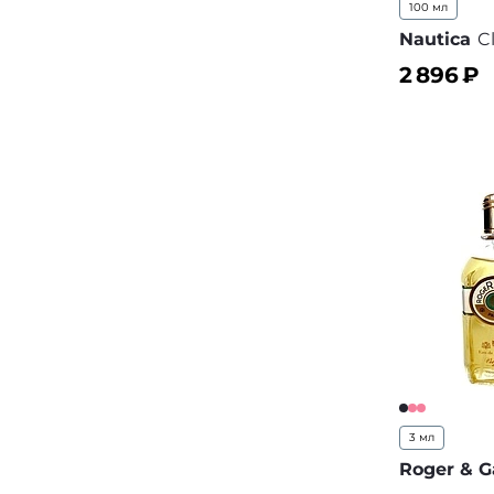
100 мл
Nautica
C
2 896
₽
В корз
3 мл
Roger & G