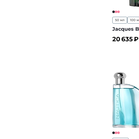
50 мл
100 
Jacques B
20 635
₽
В корз