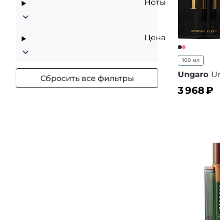
Ноты
Цена
100 мл
Ungaro
U
Сбросить все фильтры
3 968
₽
В корз