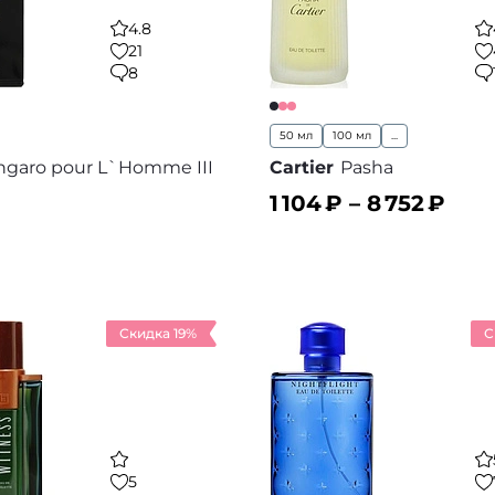
4.8
21
8
50 мл
100 мл
...
ngaro pour L`Homme III
Cartier
Pasha
1 104
₽ –
8 752
₽
ину
В корзину
В избранное
В
Скидка 19%
С
5