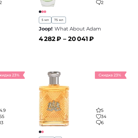
2
2
5 мл
75 мл
Joop!
What About Adam
4 282
₽ –
20 041
₽
В корзину
 избранное
В избранное
кидка 23%
Скидка 23%
4.9
5
55
34
13
6