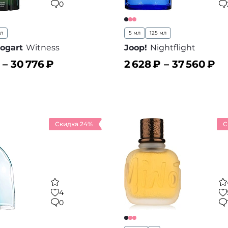
0
мл
5 мл
125 мл
ogart
Witness
Joop!
Nightflight
 –
30 776
₽
2 628
₽ –
37 560
₽
ину
В корзину
В избранное
В
Скидка 24%
С
4
0