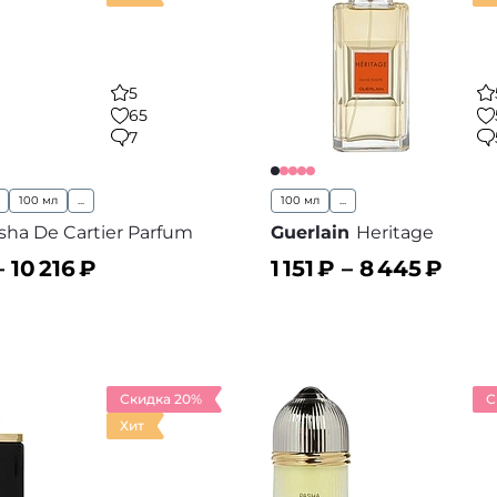
5
65
7
100 мл
...
100 мл
...
sha De Cartier Parfum
Guerlain
Heritage
–
10 216
₽
1 151
₽ –
8 445
₽
ину
В корзину
В избранное
В
Скидка 20%
С
Хит