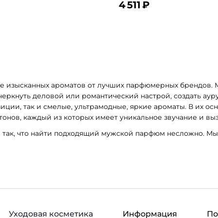
4 511
₽
ину
В корзину
В избранное
В
е изысканных ароматов от лучших парфюмерных брендов.
ркнуть деловой или романтический настрой, создать ауру
ции, так и смелые, ультрамодные, яркие ароматы. В их ос
 тонов, каждый из которых имеет уникальное звучание и в
так, что найти подходящий мужской парфюм несложно. Мы 
Уходовая косметика
Информация
П