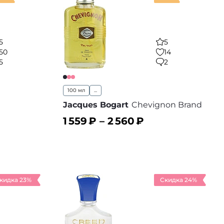
5
5
50
14
5
2
100 мл
...
Jacques Bogart
Chevignon Brand
1 559
₽ –
2 560
₽
В корзину
 избранное
В избранное
кидка 23%
Скидка 24%