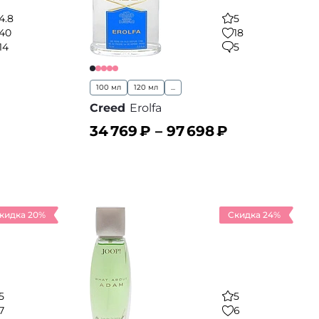
4.8
5
40
18
14
5
100 мл
120 мл
...
Creed
Erolfa
34 769
₽ –
97 698
₽
В корзину
 избранное
В избранное
кидка 20%
Скидка 24%
5
5
7
6