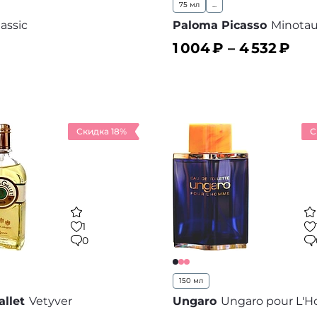
75 мл
...
lassic
Paloma Picasso
Minotau
1 004
₽ –
4 532
₽
ину
В корзину
В избранное
В
Скидка 18%
С
1
0
150 мл
allet
Vetyver
Ungaro
Ungaro pour L'H