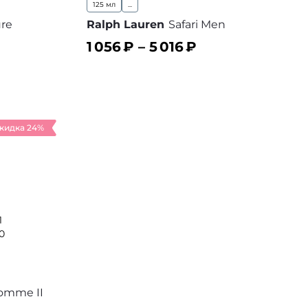
125 мл
...
re
Ralph Lauren
Safari Men
1 056
₽ –
5 016
₽
В корзину
 избранное
В избранное
кидка 24%
1
0
omme II