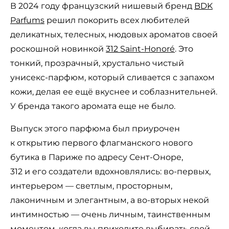
В 2024 году французский нишевый бренд
BDK
Parfums
решил покорить всех любителей
деликатных, телесных, нюдовых ароматов своей
роскошной новинкой
312 Saint-Honoré
. Это
тонкий, прозрачный, хрустально чистый
унисекс-парфюм, который сливается с запахом
кожи, делая ее ещё вкуснее и соблазнительней.
У бренда такого аромата еще не было.
Выпуск этого парфюма был приурочен
к открытию первого флагманского нового
бутика в Париже по адресу Сент-Оноре,
312 и его создатели вдохновлялись: во-первых,
интерьером — светлым, просторным,
лаконичным и элегантным, а во-вторых некой
интимностью — очень личным, таинственным
моментом, когда вы приходите выбирать свой