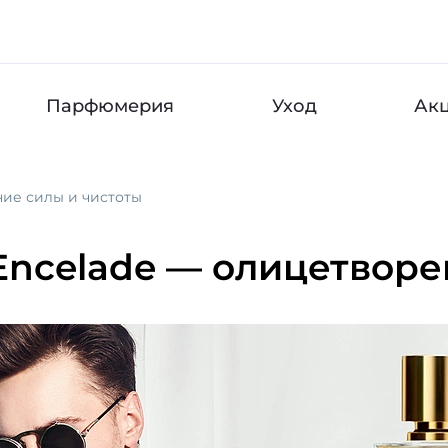
Парфюмерия
Уход
Ак
ние силы и чистоты
 Encelade — олицетвор