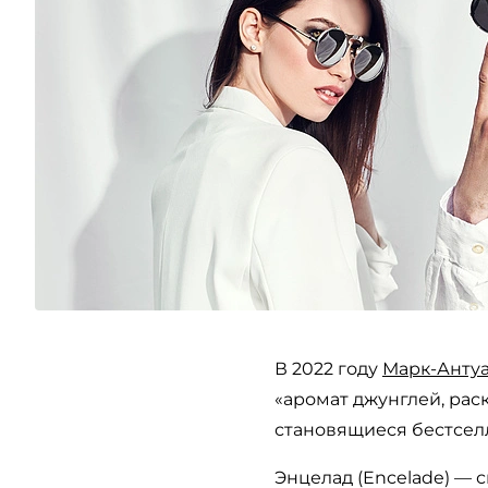
В 2022 году
Марк-Анту
«аромат джунглей, рас
становящиеся бестсел
Энцелад (Encelade) — с