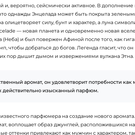
й и, вероятно, сейсмически активное. В дополнение
 что однажды Энцелада может быть покрыта зеленым
 олицетворяет силу, бунт и характер, а луна символ
Encelade — новая планета и одновременно новая всел
на (Неба) и был повержен Афиной после того, как ги
п, чтобы добраться до богов. Легенда гласит, что о
сих пор дышит дымом и извержениями вулкана Этна.
твенный аромат, он удовлетворит потребности как 
 действительно изысканный парфюм.
 известного парфюмера на создание нового аромата. 
ат, воплощает образ джунглей, расположившихся на
ые оттенки привлекают как мужчин с характером, та