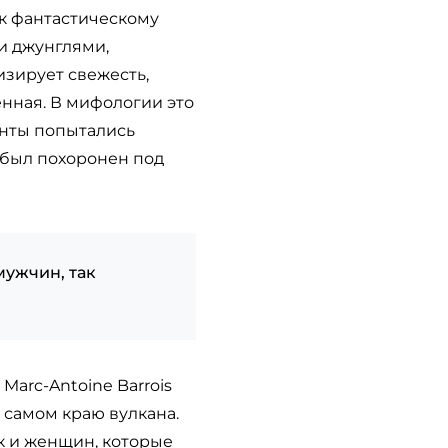
 к фантастическому
и джунглями,
изирует свежесть,
енная. В мифологии это
ганты попытались
н был похоронен под
мужчин, так
Marc-Antoine Barrois
 самом краю вулкана.
к и женщин, которые