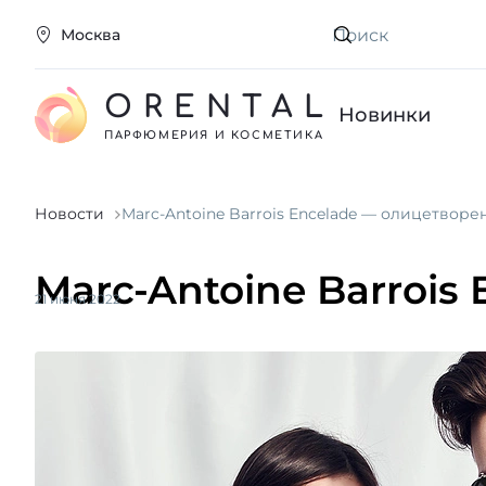
Москва
Искать
ORENTAL
Новинки
ПАРФЮМЕРИЯ И КОСМЕТИКА
Новости
Marc-Antoine Barrois Encelade — олицетворе
Marc-Antoine Barrois
21 июня 2022