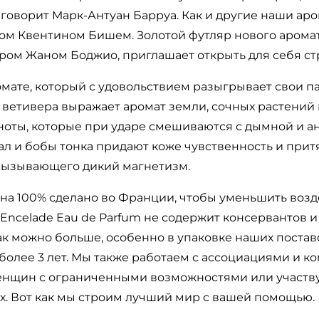
говорит Марк-Антуан Барруа. Как и другие наши аро
м Квентином Бишем. Золотой футляр нового аромат
ом Жаном Боджио, приглашает открыть для себя стр
ромате, который с удовольствием разыгрывает свои 
и ветивера выражает аромат земли, сочных растений
ноты, которые при ударе смешиваются с дымной и 
л и бобы тонка придают коже чувственность и притя
вызывающего дикий магнетизм.
, на 100% сделано во Франции, чтобы уменьшить воз
Encelade Eau de Parfum не содержит консервантов и
к можно больше, особенно в упаковке наших постав
более 3 лет. Мы также работаем с ассоциациями и к
нщин с ограниченными возможностями или участв
х. Вот как мы строим лучший мир с вашей помощью.