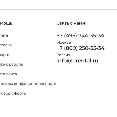
омощь
Связь с нами
+7 (495) 744-35-34
лата
Москва
ставка
+7 (800) 250-35-34
зврат
Россия
info@orental.ru
афик работы
рта сайта
литика конфиденциальности
говор оферты