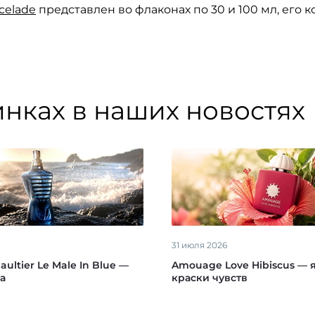
celade
представлен во флаконах по 30 и 100 мл, его 
инках в наших новостях
31 июля 2026
aultier Le Male In Blue —
Amouage Love Hibiscus — 
а
краски чувств