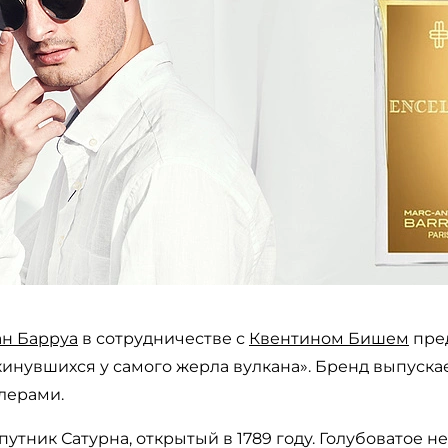
ан Барруа
в сотрудничестве с
Квентином Бишем
пре
кинувшихся у самого жерла вулкана». Бренд выпускае
лерами.
путник Сатурна, открытый в 1789 году. Голубоватое н