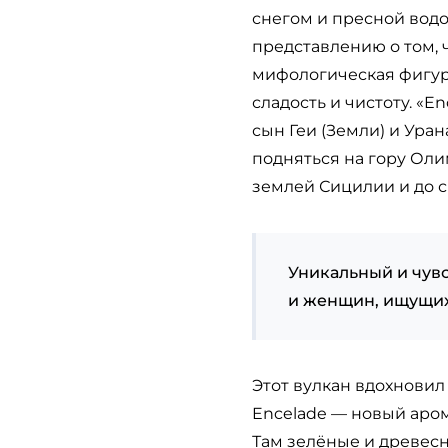
снегом и пресной водо
представлению о том,
мифологическая фигура
сладость и чистоту. «
сын Геи (Земли) и Ура
подняться на гору Олим
землей Сицилии и до 
Уникальный и чувс
и женщин, ищущих
Этот вулкан вдохновил
Encelade — новый аром
Там зелёные и древесн