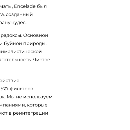
маты, Encelade был
а, созданный
ану чудес.
парадоксы. Основной
 и буйной природы.
анималистической
гательность. Чистое
действие
 УФ-фильтров.
ок. Мы не используем
омпаниями, которые
уют в реинтеграции