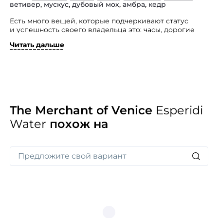
ветивер
,
мускус
,
дубовый мох
,
амбра
,
кедр
Есть много вещей, которые подчеркивают статус
и успешность своего владельца это: часы, дорогие
автомобили, обувь, одежда и, далеко не последнее
Читать дальше
место, в этом списке отводится парфюму.
Именно к таким статусным ароматам принадлежит
и Esperidi Water, созданный уникальным итальянским
брендом The Merchant of Venice, соединяющим
в своей парфюмерии оригинальные исторические
традиции создания венецианской парфюмерии
с современным веяньем. The Merchant of Venice
The Merchant of Venice
Esperidi
Esperidi Water — истинно мужское очарование
Water
похож на
и раскрепощение.