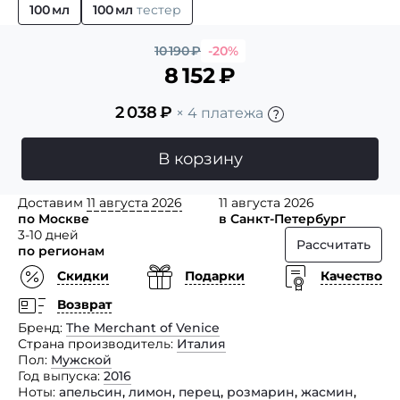
100 мл
100 мл
тестер
10 190
₽
-20%
8 152
₽
2 038
₽
× 4 платежа
В корзину
Доставим
11 августа 2026
11 августа 2026
по Москве
в Санкт-Петербург
3-10 дней
Рассчитать
по регионам
Скидки
Подарки
Качество
Возврат
Бренд
The Merchant of Venice
Страна производитель
Италия
Пол
Мужской
Год выпуска
2016
Ноты
апельсин
,
лимон
,
перец
,
розмарин
,
жасмин
,