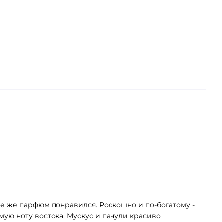
все же парфюм понравился. Роскошно и по-богатому -
амую ноту востока. Мускус и пачули красиво