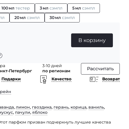
100 мл
тестер
3 мл
сэмпл
5 мл
сэмпл
пл
20 мл
сэмпл
30 мл
сэмпл
В корзину
тра
3-10 дней
Рассчитать
анкт-Петербург
по регионам
Подарки
Качество
Возврат
хрейн
аванда
,
лимон
,
гвоздика
,
герань
,
корица
,
ваниль
,
мускус
,
пачули
,
яблоко
 Этот парфюм призван подчеркнуть лучшие качества