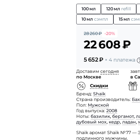
100 мл
120 мл
refill
10 мл
сэмпл
15 мл
сэм
28 260
₽
-20%
22 608
₽
5 652
₽
× 4 платежа
Доставим
сегодня
зав
по Москве
в С
Скидки
Бренд
Shaik
Страна производитель
Ба
Пол
Мужской
Год выпуска
2008
Ноты
базилик
,
бергамот
,
л
дубовый мох
,
кедр
,
ладан
,
Shaik аромат Shaik №77 —
подлинного мужчины.